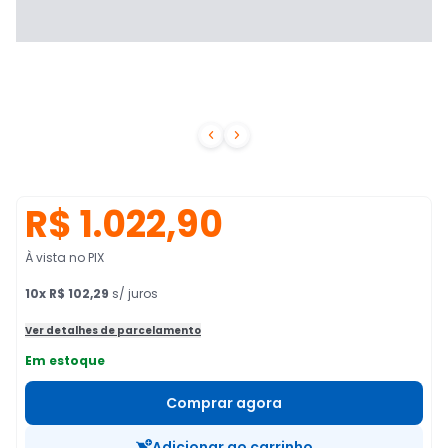


R$ 1.022,90
À vista no PIX
10
x
R$ 102,29
s/ juros
Ver detalhes de parcelamento
Em estoque
Comprar agora
Adicionar ao carrinho