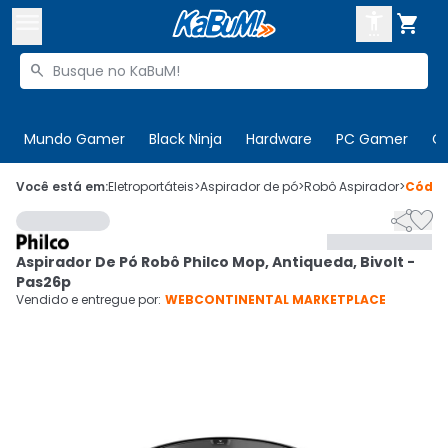



Buscar produtos


Enviar para:
Digite o CEP
Mundo Gamer
Black Ninja
Hardware
PC Gamer
C

Olá. Acesse sua conta
Você está em:
Eletroportáteis
>
Aspirador de pó
>
Robô Aspirador
>
Códi


ENTRE

Departamentos
Aspirador De Pó Robô Philco Mop, Antiqueda, Bivolt -
CADASTRE-SE
Cupons

Pas26p
Vendido e entregue por:
WEBCONTINENTAL MARKETPLACE
Mais Vendidos

Ativar tradutor em libras
