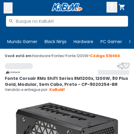



Buscar produtos


Enviar para:
Digite o CEP
Mundo Gamer
Black Ninja
Hardware
PC Gamer
C

Olá. Acesse sua conta
Você está em:
Hardware
>
Fontes
>
Fonte 1200W
>
Código
516064


ENTRE

Departamentos
Fonte Corsair RMx Shift Series RM1200x, 1200W, 80 Plus
CADASTRE-SE
Cupons

Gold, Modular, Sem Cabo, Preto - CP-9020254-BR
Vendido e entregue por:
KaBuM!
Mais Vendidos

Ativar tradutor em libras
