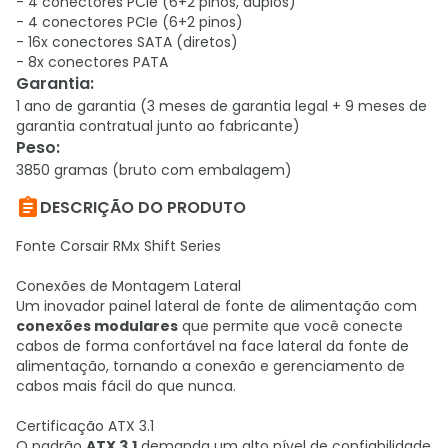
- 4 conectores PCIe (6+2 pinos, duplos)
- 4 conectores PCIe (6+2 pinos)
- 16x conectores SATA (diretos)
- 8x conectores PATA
Garantia
:
1 ano de garantia (3 meses de garantia legal + 9 meses de
garantia contratual junto ao fabricante)
Peso
:
3850 gramas (bruto com embalagem)

DESCRIÇÃO DO PRODUTO
Fonte Corsair RMx Shift Series
Conexões de Montagem Lateral
Um inovador painel lateral de fonte de alimentação com
conexões modulares
que permite que você conecte
cabos de forma confortável na face lateral da fonte de
alimentação, tornando a conexão e gerenciamento de
cabos mais fácil do que nunca.
Certificação ATX 3.1
O padrão
ATX 3.1
demanda um alto nível de confiabilidade