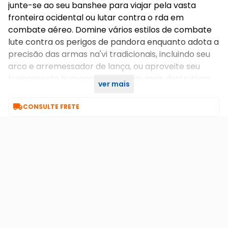
junte-se ao seu banshee para viajar pela vasta
fronteira ocidental ou lutar contra o rda em
combate aéreo. Domine vários estilos de combate
lute contra os perigos de pandora enquanto adota a
precisão das armas na'vi tradicionais, incluindo seu
arco e arremessador de lança, ou aproveite seu
treinamento humano com armas mais destrutivas,
ver mais
como fuzil de assalto e espingarda.

CONSULTE FRETE