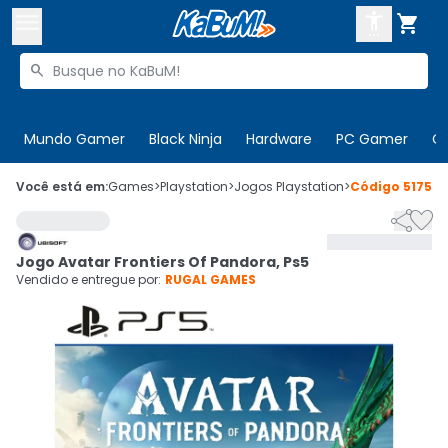



Buscar produtos


Enviar para:
Digite o CEP
Mundo Gamer
Black Ninja
Hardware
PC Gamer
C

Olá. Acesse sua conta
Você está em:
Games
>
Playstation
>
Jogos Playstation
>
Código
517523


ENTRE

Departamentos
Jogo Avatar Frontiers Of Pandora, Ps5
CADASTRE-SE
Cupons

Vendido e entregue por:
RUGAL GAMES
Mais Vendidos

Ativar tradutor em libras
