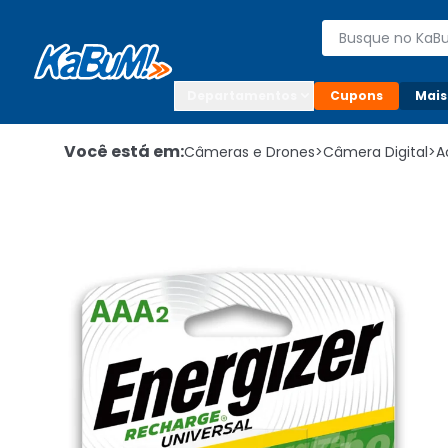
Enviar para:

Buscar produto
Digite o CEP

Departamentos
Cupons
Mais
Você está em:
Câmeras e Drones
>
Câmera Digital
>
A