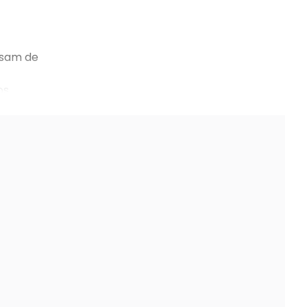
isam de
os