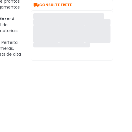
re prontos

CONSULTE FRETE
regamentos
dora:
A
l do
ateriais
:
Perfeita
âmeras,
ts de alta