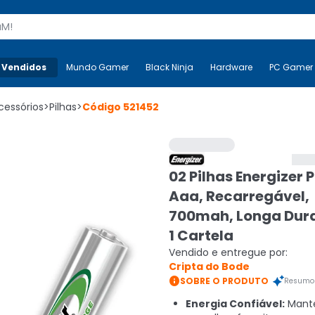
s
 Vendidos
Mais-v-
Mundo Gamer
Mundo Gamer
Black Ninja
Black Ninja
Hardware
Hardware
PC Gamer
cessórios
>
Pilhas
>
Código
521452
02 Pilhas Energizer P
Aaa, Recarregável,
700mah, Longa Dur
1 Cartela
Vendido e entregue por:
Cripta do Bode

SOBRE O PRODUTO
Resumo 
Energia Confiável:
Mant