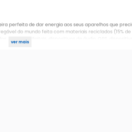
eira perfeita de dar energia aos seus aparelhos que prec
regável do mundo feita com materiais reciclados (15% de
os, câmeras digitais, dispositivos de áudio, GPS, dispositiv
ver mais
s de alta tecnologia.