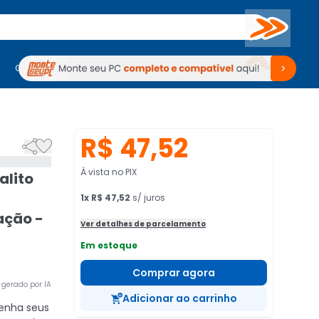
Buscar
PC Gamer
Computadores
Computadores
Periféricos
Periféricos
TV
Venda no KaBuM!
TV
Venda no KaBuM!
R$ 47,52


À vista no PIX
alito
1
x
R$ 47,52
s/ juros
ação -
Ver detalhes de parcelamento
Em estoque
Comprar agora
gerado por IA
Adicionar ao carrinho
enha seus