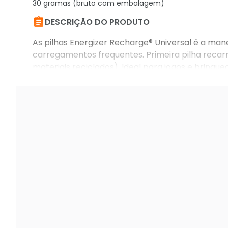
30 gramas (bruto com embalagem)

DESCRIÇÃO DO PRODUTO
As pilhas Energizer Recharge® Universal é a man
carregamentos frequentes. Primeira pilha recar
materiais reciclados). Ideal para jogos e brinqued
infantis e todos os seus equipamentos doméstico