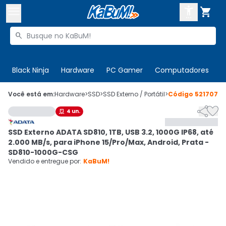



Buscar produtos


Enviar para:
Digite o CEP
Black Ninja
Hardware
PC Gamer
Computadores
P

Olá. Acesse sua conta
Você está em:
Hardware
>
SSD
>
SSD Externo / Portátil
>
Código
521707


4
un.

ENTRE

Departamentos
SSD Externo ADATA SD810, 1TB, USB 3.2, 1000G IP68, até
CADASTRE-SE
Cupons

2.000 MB/s, para iPhone 15/Pro/Max, Android, Prata -
SD810-1000G-CSG
Mais Vendidos

Vendido e entregue por:
KaBuM!
Ativar tradutor em libras
