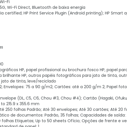
Wi-Fi
G, Wi-Fi Direct, Bluetooth de baixa energia
certified; HP Print Service Plugin (Android printing); HP Smart a
as
00
gráficos HP, papel profissional ou brochura fosco HP, papel par
brilhante HP, outros papéis fotográficos para jato de tinta, out
 jato de tinta, leve/reciclado
 Envelopes: 75 a 90 g/m2; Cartões: até a 200 g/m 2; Papel foto
 Envelope (DL, C5, C6, Chou #3, Chou #4); Cartão (Hagaki, Ofuk
to 215.9 x 355.6 mm
250 folhas Padrão; Até 30 envelopes; Até 30 cartões; Até 20 f
ático de documentos: Padrão, 35 folhas; Capacidades de saída: 
 folhas Etiquetas; Up to 50 sheets Ofício; Opções de frente e ve
standard de papel: 1