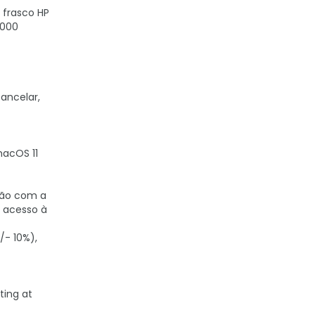
 frasco HP
8000
ancelar,
macOS 11
exão com a
o acesso à
/- 10%),
ting at