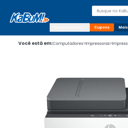
Enviar para:

Buscar produto
Digite o CEP

Departamentos
Cupons
Mais
Você está em:
Computadores
>
Impressoras
>
Impress