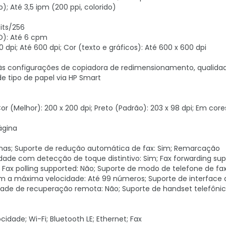
); Até 3,5 ipm (200 ppi, colorido)
bits/256
SO): Até 6 cpm
 dpi; Até 600 dpi; Cor (texto e gráficos): Até 600 x 600 dpi
 às configurações de copiadora de redimensionamento, qualida
e tipo de papel via HP Smart
Cor (Melhor): 200 x 200 dpi; Preto (Padrão): 203 x 98 dpi; Em core
ágina
ginas; Suporte de redução automática de fax: Sim; Remarcação
idade com detecção de toque distintivo: Sim; Fax forwarding sup
 Fax polling supported: Não; Suporte de modo de telefone de fax
om a máxima velocidade: Até 99 números; Suporte de interface 
dade de recuperação remota: Não; Suporte de handset telefônic
cidade; Wi-Fi; Bluetooth LE; Ethernet; Fax