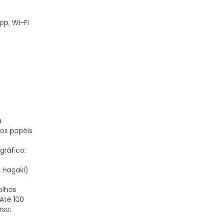
pp; Wi-Fi
a
ros papéis
gráfico:
u Hagaki)
olhas
Até 100
rso: