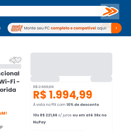
Buscar
s
mputadores
Periféricos
Periféricos
TV
Venda no KaBuM!
TV
Venda no KaBuM!


ncional
Wi-Fi -
R$ 2.666,56
lorida
R$ 1.994,99
À vista no PIX
com
10
% de desconto
uM!
10
x
R$ 221,66
s/ juros
ou em até 36x no
NuPay
HP