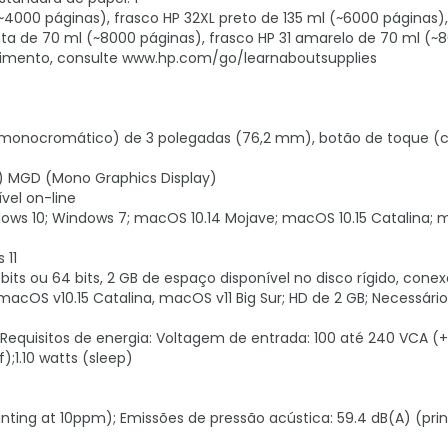
~4000 páginas), frasco HP 32XL preto de 135 ml (~6000 páginas),
nta de 70 ml (~8000 páginas), frasco HP 31 amarelo de 70 ml (~
ndimento, consulte www.hp.com/go/learnaboutsupplies
co monocromático) de 3 polegadas (76,2 mm), botão de toque (c
m) MGD (Mono Graphics Display)
vel on-line
dows 10; Windows 7; macOS 10.14 Mojave; macOS 10.15 Catalina; 
 11
 bits ou 64 bits, 2 GB de espaço disponível no disco rígido, con
 macOS v10.15 Catalina, macOS v11 Big Sur; HD de 2 GB; Necessári
 Requisitos de energia: Voltagem de entrada: 100 até 240 VCA (+
);1.10 watts (sleep)
inting at 10ppm); Emissões de pressão acústica: 59.4 dB(A) (prin