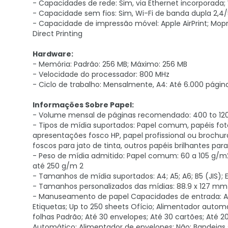
- Capacidades de rede: Sim, via Ethernet incorporada; 
- Capacidade sem fios: Sim, Wi-Fi de banda dupla 2,4/5
- Capacidade de impressão móvel: Apple AirPrint; Mopria 
Direct Printing
Hardware:
- Memória: Padrão: 256 MB; Máximo: 256 MB
- Velocidade do processador: 800 MHz
- Ciclo de trabalho: Mensalmente, A4: Até 6.000 págin
Informações Sobre Papel:
- Volume mensal de páginas recomendado: 400 to 12
- Tipos de mídia suportados: Papel comum, papéis foto
apresentações fosco HP, papel profissional ou brochura 
foscos para jato de tinta, outros papéis brilhantes para
- Peso de mídia admitido: Papel comum: 60 a 105 g/m2;
até 250 g/m 2
- Tamanhos de mídia suportados: A4; A5; A6; B5 (JIS);
- Tamanhos personalizados das mídias: 88.9 x 127 mm 
- Manuseamento de papel Capacidades de entrada: Até 
Etiquetas; Up to 250 sheets Ofício; Alimentador autom
folhas Padrão; Até 30 envelopes; Até 30 cartões; Até 20
Automático; Alimentador de envelopes: Não; Bandejas 