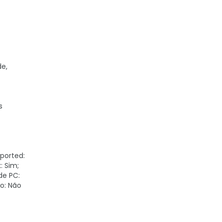
de,
s
ported:
: Sim;
de PC:
o: Não