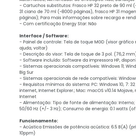
- Cartuchos substitutos: Frasco HP 32 preto de 90 ml (
31 ciano de 70 ml (~8000 páginas), frasco HP 31 mage
páginas); Para mais informações sobre recarga e re
- Com certificação Energy Star: Não
Interface / Software:
- Painel de controle: Tela de toque MGD (visor gráfi
ajuda, voltar)
- Descrição do visor: Tela de toque de 3 pol. (76,2 m
- Software incluído: Software da impressora HP, disponí
- Sistemas operacionais compatíveis: Windows 11; Win
Big Sur
- Sistemas operacionais de rede compatíveis: Windows
- Requisitos mínimos do sistema: PC: Windows 10, 7: 32
internet, Internet Explorer.; Mac: macOS v10.14 Mojave,
Internet
- Alimentação: Tipo de fonte de alimentação: Interno;
50/60 Hz (+/- 3 Hz); Consumo de energia: 0.1 watts (off
Funcionamento:
- Acústica Emissões de potência acústica: 6.5 B(A) (pr
10ppm)