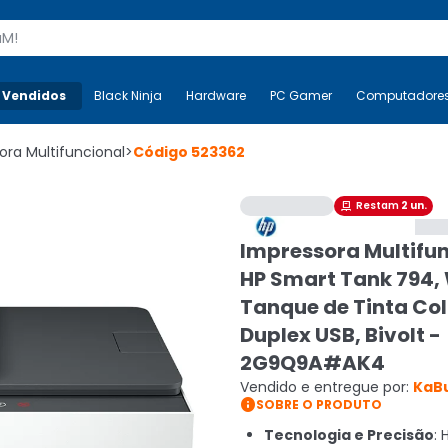
s
 Vendidos
Mais-v-
Black Ninja
Black Ninja
Hardware
Hardware
PC Gamer
PC Gamer
Computadore
Co
ora Multifuncional
>
Código
523362
Restam
2
un.

Impressora Multifu
HP Smart Tank 794, 
Tanque de Tinta Co
Duplex USB, Bivolt -
2G9Q9A#AK4
Vendido e entregue por:
KaB

SOBRE O PRODUTO
Tecnologia e Precisão
: 