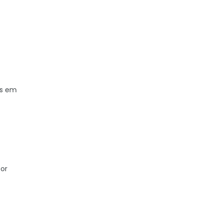
os em
por