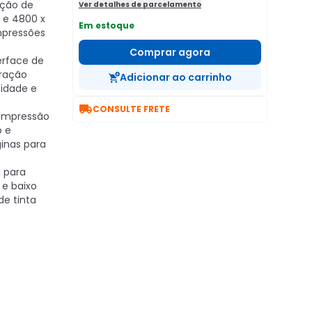
ução de
Ver detalhes de parcelamento
) e 4800 x
Em estoque
impressões
Comprar agora
terface de
ração
Adicionar ao carrinho
cidade e

CONSULTE FRETE
, impressão
o e
ginas para
l para
 e baixo
de tinta