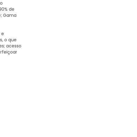
to
 90% de
o); Gama
 e
s, o que
es; acesso
rfeiçoar