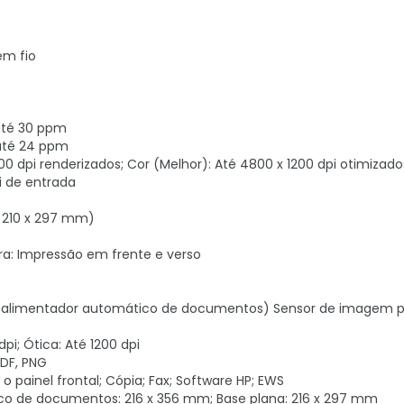
em fio
até 30 ppm
até 24 ppm
00 dpi renderizados; Cor (Melhor): Até 4800 x 1200 dpi otimizad
i de entrada
, 210 x 297 mm)
ra: Impressão em frente e verso
ADF (alimentador automático de documentos) Sensor de imagem 
pi; Ótica: Até 1200 dpi
PDF, PNG
o painel frontal; Cópia; Fax; Software HP; EWS
o de documentos: 216 x 356 mm; Base plana: 216 x 297 mm