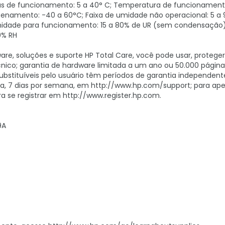
s de funcionamento: 5 a 40° C; Temperatura de funcionamen
enamento: -40 a 60°C; Faixa de umidade não operacional: 5 a
umidade para funcionamento: 15 a 80% de UR (sem condensaçã
0% RH
are, soluções e suporte HP Total Care, você pode usar, proteger
cnico; garantia de hardware limitada a um ano ou 50.000 página
ubstituíveis pelo usuário têm períodos de garantia independent
dia, 7 dias por semana, em http://www.hp.com/support; para ape
 se registrar em http://www.register.hp.com.
9A