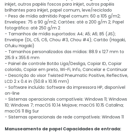
inkjet, outros papéis foscos para inkjet, outros papéis
brilhantes para inkjet, papel comum, leve/reciclado
- Peso de mídia admitido Papel comum: 60 a 105 g/m2;
Envelopes: 75 a 90 g/m2; Cartões: até a 200 g/m 2; Papel
fotográfico: até 250 g/m 2
- Tamanhos de mídia suportados: A4; A5; A6; B5 (JIS);
Envelope (DL, C5, C6, Chou #3, Chou #4); Cartão (Hagaki,
Ofuku Hagaki)
- Tamanhos personalizados das mídias: 88.9 x 127 mm to
215.9 x 355.6 mm
- Painel de controle Botão Liga/Desliga, Copiar ID, Copiar
colorido, Copiar em preto, Wi-Fi, Info, Cancelar e Continuar
- Descrição do visor Twisted Pneumatic Positive, Reflective,
LCD 2 x 0.4 in (50.8 x 10.16 mm)
- Software incluído: Software da impressora HP, disponível
on-line
- Sistemas operacionais compatíveis: Windows 11; Windows
10; Windows 7; macOS 10.14 Mojave; macOS 10.15 Catalina;
macOS 11 Big Sur
- Sistemas operacionais de rede compatíveis: Windows 11
Manuseamento de papel Capacidades de entrada: