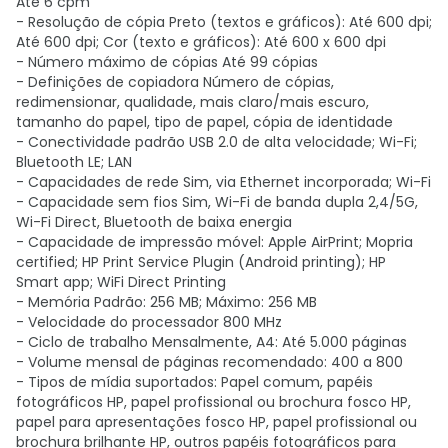
Até 6 cpm
- Resolução de cópia Preto (textos e gráficos): Até 600 dpi;
Até 600 dpi; Cor (texto e gráficos): Até 600 x 600 dpi
- Número máximo de cópias Até 99 cópias
- Definições de copiadora Número de cópias,
redimensionar, qualidade, mais claro/mais escuro,
tamanho do papel, tipo de papel, cópia de identidade
- Conectividade padrão USB 2.0 de alta velocidade; Wi-Fi;
Bluetooth LE; LAN
- Capacidades de rede Sim, via Ethernet incorporada; Wi-Fi
- Capacidade sem fios Sim, Wi-Fi de banda dupla 2,4/5G,
Wi-Fi Direct, Bluetooth de baixa energia
- Capacidade de impressão móvel: Apple AirPrint; Mopria
certified; HP Print Service Plugin (Android printing); HP
Smart app; WiFi Direct Printing
- Memória Padrão: 256 MB; Máximo: 256 MB
- Velocidade do processador 800 MHz
- Ciclo de trabalho Mensalmente, A4: Até 5.000 páginas
- Volume mensal de páginas recomendado: 400 a 800
- Tipos de mídia suportados: Papel comum, papéis
fotográficos HP, papel profissional ou brochura fosco HP,
papel para apresentações fosco HP, papel profissional ou
brochura brilhante HP, outros papéis fotográficos para