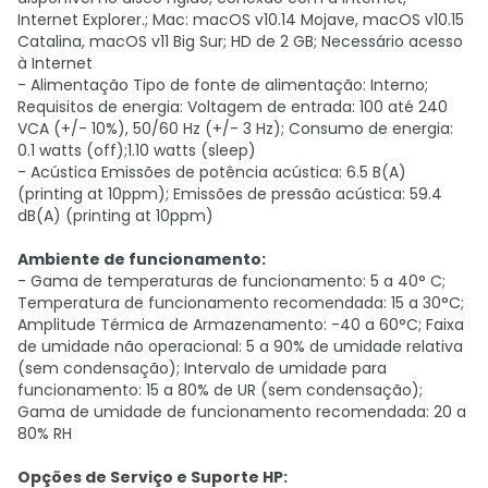
Internet Explorer.; Mac: macOS v10.14 Mojave, macOS v10.15
Catalina, macOS v11 Big Sur; HD de 2 GB; Necessário acesso
à Internet
- Alimentação Tipo de fonte de alimentação: Interno;
Requisitos de energia: Voltagem de entrada: 100 até 240
VCA (+/- 10%), 50/60 Hz (+/- 3 Hz); Consumo de energia:
0.1 watts (off);1.10 watts (sleep)
- Acústica Emissões de potência acústica: 6.5 B(A)
(printing at 10ppm); Emissões de pressão acústica: 59.4
dB(A) (printing at 10ppm)
Ambiente de funcionamento:
- Gama de temperaturas de funcionamento: 5 a 40° C;
Temperatura de funcionamento recomendada: 15 a 30°C;
Amplitude Térmica de Armazenamento: -40 a 60°C; Faixa
de umidade não operacional: 5 a 90% de umidade relativa
(sem condensação); Intervalo de umidade para
funcionamento: 15 a 80% de UR (sem condensação);
Gama de umidade de funcionamento recomendada: 20 a
80% RH
Opções de Serviço e Suporte HP: