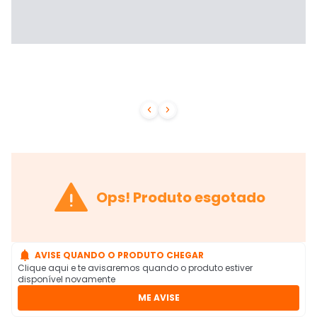



Ops! Produto esgotado

AVISE QUANDO O PRODUTO CHEGAR
Clique aqui e te avisaremos quando o produto estiver
disponível novamente
ME AVISE