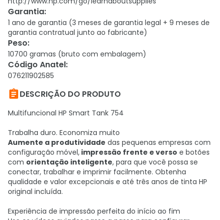
http://www.hp.com/go/learnaboutsupplies
Garantia
:
1 ano de garantia (3 meses de garantia legal + 9 meses de
garantia contratual junto ao fabricante)
Peso
:
10700 gramas (bruto com embalagem)
Código Anatel
:
076211902585

DESCRIÇÃO DO PRODUTO
Multifuncional HP Smart Tank 754
Trabalha duro. Economiza muito
Aumente a produtividade
das pequenas empresas com
configuração móvel,
impressão frente e verso
e botões
com
orientação inteligente
, para que você possa se
conectar, trabalhar e imprimir facilmente. Obtenha
qualidade e valor excepcionais e até três anos de tinta HP
original incluída.
Experiência de impressão perfeita do início ao fim