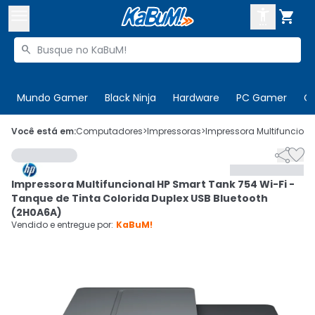



Buscar produtos


Enviar para:
Digite o CEP
Mundo Gamer
Black Ninja
Hardware
PC Gamer
C

Olá. Acesse sua conta
Você está em:
Computadores
>
Impressoras
>
Impressora Multifunciona


ENTRE

Departamentos
Impressora Multifuncional HP Smart Tank 754 Wi-Fi -
CADASTRE-SE
Cupons

Tanque de Tinta Colorida Duplex USB Bluetooth
(2H0A6A)
Mais Vendidos

Vendido e entregue por:
KaBuM!
Ativar tradutor em libras
