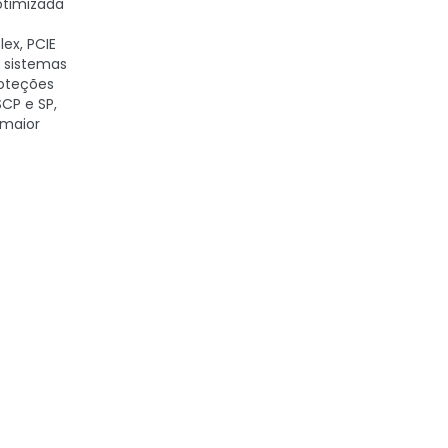
 otimizada
ex, PCIE
s sistemas
roteções
SCP e SP,
 maior