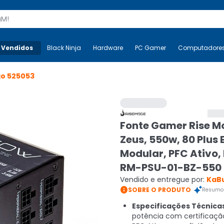
s
 Vendidos
Mais-v-
Black Ninja
Black Ninja
Hardware
Hardware
PC Gamer
PC Gamer
Computadore
Co
go
525053
Fonte Gamer Rise M
Zeus, 550w, 80 Plus 
Modular, PFC Ativo, 
RM-PSU-01-BZ-550
Vendido e entregue por:
KaB

SOBRE O PRODUTO
Resumo 
Especificações Técnica
potência com certificaçã