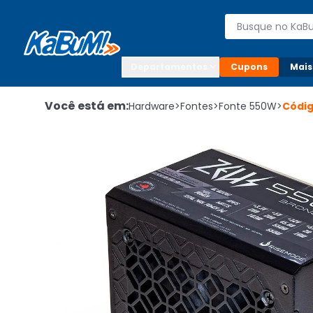
Enviar para:

Buscar produto
Digite o CEP

Departamentos
Cupons
Mais
Você está em:
Hardware
>
Fontes
>
Fonte 550W
>
Códi