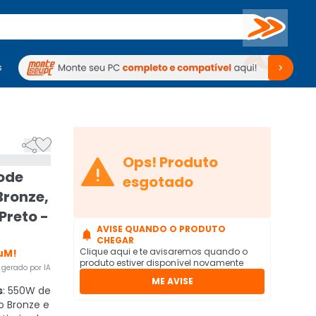
Buscar
s
mputadores
Periféricos
Periféricos
TV
Venda no KaBuM!
TV
Venda no KaBuM!



Ops! Produto
ode
esgotado
Bronze,
Preto -
AVISE QUANDO O PRODUTO

CHEGAR
Clique aqui e te avisaremos quando o
uM!
produto estiver disponível novamente
gerado por IA
ME AVISE
s
: 550W de
o Bronze e