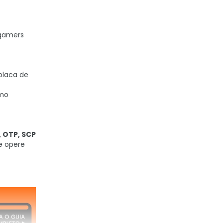
 gamers
 placa de
smo
, OTP, SCP
e opere