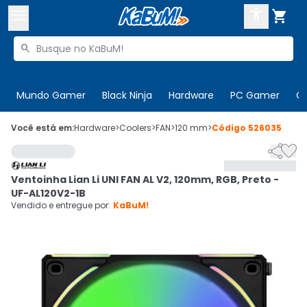



Buscar produtos


Enviar para:
Digite o CEP
Mundo Gamer
Black Ninja
Hardware
PC Gamer
C

Olá. Acesse sua conta
Você está em:
Hardware
>
Coolers
>
FAN
>
120 mm
>
Código
526035


ENTRE

Departamentos
Ventoinha Lian Li UNI FAN AL V2, 120mm, RGB, Preto -
CADASTRE-SE
Cupons

UF-AL120V2-1B
Vendido e entregue por:
KaBuM!
Mais Vendidos

Ativar tradutor em libras
