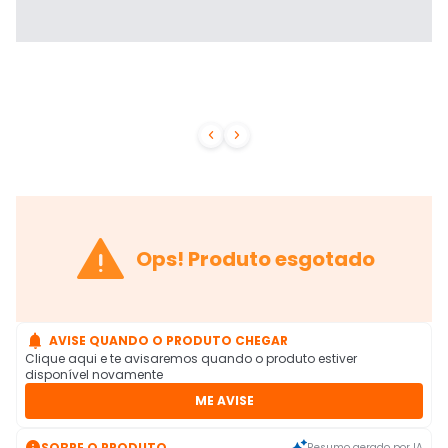



Ops! Produto esgotado

AVISE QUANDO O PRODUTO CHEGAR
Clique aqui e te avisaremos quando o produto estiver
disponível novamente
ME AVISE

SOBRE O PRODUTO
Resumo gerado por IA