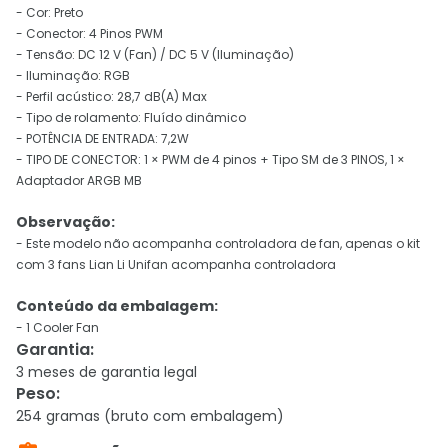
- Cor: Preto
- Conector: 4 Pinos PWM
- Tensão: DC 12 V (Fan) / DC 5 V (Iluminação)
- Iluminação: RGB
- Perfil acústico: 28,7 dB(A) Max
- Tipo de rolamento: Fluído dinâmico
- POTÊNCIA DE ENTRADA: 7,2W
- TIPO DE CONECTOR: 1 × PWM de 4 pinos + Tipo SM de 3 PINOS, 1 ×
Adaptador ARGB MB
Observação:
- Este modelo não acompanha controladora de fan, apenas o kit
com 3 fans Lian Li Unifan acompanha controladora
Conteúdo da embalagem:
- 1 Cooler Fan
Garantia
:
3 meses de garantia legal
Peso
:
254 gramas (bruto com embalagem)