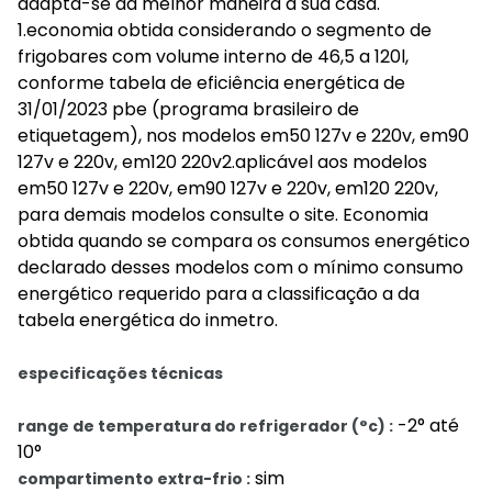
adapta-se da melhor maneira a sua casa.
1.economia obtida considerando o segmento de
frigobares com volume interno de 46,5 a 120l,
conforme tabela de eficiência energética de
31/01/2023 pbe (programa brasileiro de
etiquetagem), nos modelos em50 127v e 220v, em90
127v e 220v, em120 220v2.aplicável aos modelos
em50 127v e 220v, em90 127v e 220v, em120 220v,
para demais modelos consulte o site. Economia
obtida quando se compara os consumos energético
declarado desses modelos com o mínimo consumo
energético requerido para a classificação a da
tabela energética do inmetro.
especificações técnicas
-2° até
range de temperatura do refrigerador (°c) :
10°
sim
compartimento extra-frio :