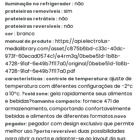
não
iluminação no refrigerador :
sim
prateleiras removíveis :
não
prateleiras retráteis :
não
prateleiras reversíveis :
branco
cor :
https://api.electrolux-
manual do produto :
medialibrary.com/asset/c875b6bd-c33c-40dc-
973f-60ecad0574c1/e4rm3q/0bebe51d-1b8b-
4728-91af-6e49b7f117a0/original/0bebe51d-1b8b-
4728-91af-6e49b7f117a0.pdf
ajuste de
características :
controle de temperatura:
temperatura com diferentes configurações de -2ºc
a 10ºc. ?
gela rapidamente seus alimentos
cold zone:
e bebidas?
fornece 47l de
tamanho compacto:
armazenamento, comportando confortavelmente
bebidas e alimentos de diferentes formatos.
novo
pegador com design exclusivo que permite
pegador:
melhor uso.?
duas possibilidades
porta reversível:
para abrir a porta e adaptar-se ao layout da sua