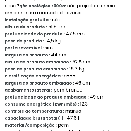
casa.?
não prejudica o meio
gás ecológico r600a:
ambiente ou a camada de ozônio
não
instalação gratuita :
51.5 cm
altura do produto :
47.5 cm
profundidade do produto :
14,5 kg
peso do produto :
sim
porta reversível :
44 cm
largura do produto :
52.8 cm
altura do produto embalado :
15,7 kg
peso do produto embalado :
a+++
classificação energética :
46 cm
largura do produto embalado :
pcm branco
acabamento lateral :
49 cm
profundidade do produto embalado :
12,3
consumo energético (kwh/mês) :
manual
controle de temperatura :
47,6 l
capacidade bruta total (l) :
pcm
material /composição :