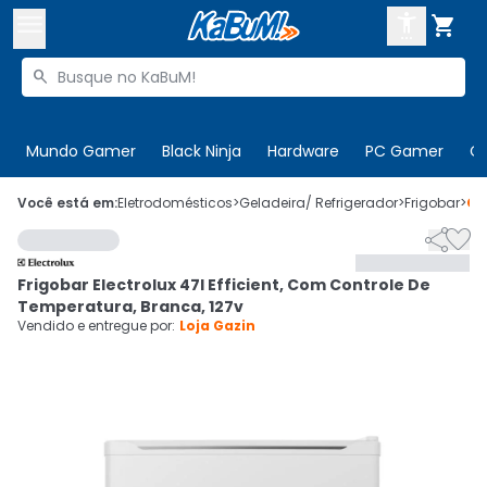



Buscar produtos


Enviar para:
Digite o CEP
Mundo Gamer
Black Ninja
Hardware
PC Gamer
C

Olá. Acesse sua conta
Você está em:
Eletrodomésticos
>
Geladeira/ Refrigerador
>
Frigobar
>
Có


ENTRE

Departamentos
Frigobar Electrolux 47l Efficient, Com Controle De
CADASTRE-SE
Cupons

Temperatura, Branca, 127v
Vendido e entregue por:
Loja Gazin
Mais Vendidos

Ativar tradutor em libras
