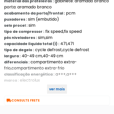
gabinete: aramado branco
material das prateleiras :
porta: aramado branco
pcm
acabamento da porta/frontal :
sim (embutido)
puxadores :
sim
selo procel :
fix speed,fix speed
tipo de compressor :
sim,sim
pés niveladores :
47l,47l
capacidade líquida total (l) :
cycle defrost,cycle defrost
tipo de degelo :
40-49 cm,40-49 cm
largura :
compartimento extra-
diferenciais :
frio,compartimento extra-frio
a+++,a+++
classificação energética :
electrolux
marca :
ver mais
1 ano
garantia do produto :

CONSULTE FRETE