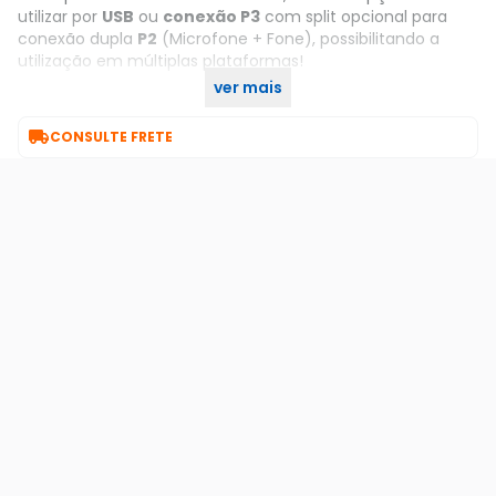
utilizar por
USB
ou
conexão P3
com split opcional para
conexão dupla
P2
(Microfone + Fone), possibilitando a
utilização em múltiplas plataformas!
ver mais
Compre já a sua no KaBuM!

CONSULTE FRETE