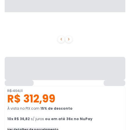


R$ 494,11
R$ 312,99
À vista no PIX
com
15
% de desconto
10
x
R$ 36,82
s/ juros
ou em até 36x no NuPay
Ver detalhes de parcelamento