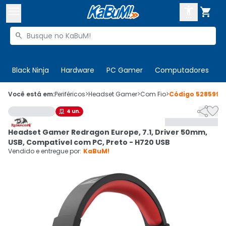



Buscar produtos


Enviar para:
Digite o CEP
Black Ninja
Hardware
PC Gamer
Computadores
P

Olá. Acesse sua conta
Você está em:
Periféricos
>
Headset Gamer
>
Com Fio
>
Código
528599


4
un.

ENTRE

Departamentos
Headset Gamer Redragon Europe, 7.1, Driver 50mm,
CADASTRE-SE
Cupons

USB, Compatível com PC, Preto - H720 USB
Vendido e entregue por:
KaBuM!
Mais Vendidos

Ativar tradutor em libras
