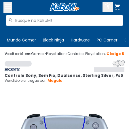



Buscar produtos


Enviar para:
Digite o CEP
Mundo Gamer
Black Ninja
Hardware
PC Gamer
C

Olá. Acesse sua conta
Você está em:
Games
>
Playstation
>
Controles Playstation
>
Código
529


ENTRE

Departamentos
Controle Sony, Sem Fio, Dualsense, Sterling Silver, Ps5
CADASTRE-SE
Cupons

Vendido e entregue por:
Magalu
Mais Vendidos

Ativar tradutor em libras
