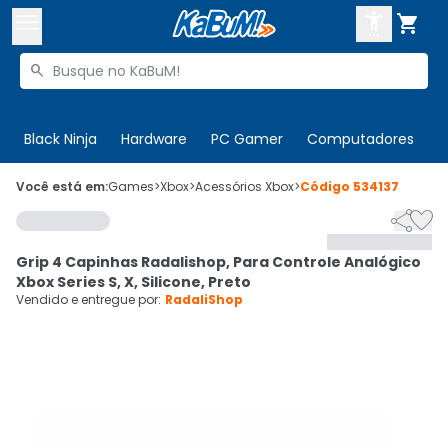



Buscar produtos


Enviar para:
Digite o CEP
Black Ninja
Hardware
PC Gamer
Computadores
P

Olá. Acesse sua conta
Você está em:
Games
>
Xbox
>
Acessórios Xbox
>
Código
534137


ENTRE

Departamentos
Grip 4 Capinhas Radalishop, Para Controle Analógico
CADASTRE-SE
Cupons

Xbox Series S, X, Silicone, Preto
Vendido e entregue por:
RadaliShop
Mais Vendidos

Ativar tradutor em libras
