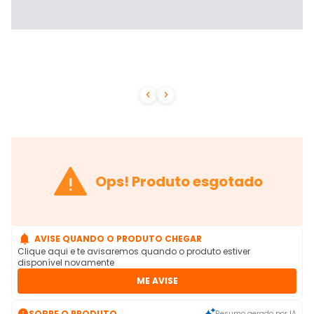



Ops! Produto esgotado

AVISE QUANDO O PRODUTO CHEGAR
Clique aqui e te avisaremos quando o produto estiver
disponível novamente
ME AVISE

SOBRE O PRODUTO
Resumo gerado por IA