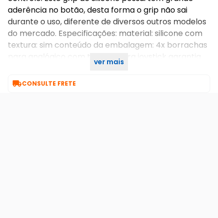
aderência no botão, desta forma o grip não sai
durante o uso, diferente de diversos outros modelos
do mercado. Especificações: material: silicone com
textura: sim conteúdo da embalagem: 4x borrachas
para analógico com textura para joystick garantia
ver mais
do vendedor: 3 meses

CONSULTE FRETE