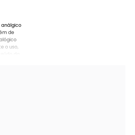
 análgico
lém de
alógico
e o uso,
nteúdo da