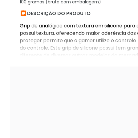
100 gramas (bruto com embalagem)

DESCRIÇÃO DO PRODUTO
Grip de analógico com textura em silicone para c
possui textura, oferecendo maior aderência dos
proteger permite que o gamer utilize o controle
do controle. Este grip de silicone possui tem gra
diferente de diversos outros modelos do mercado
embalagem: 2x borrachas para analógico com te