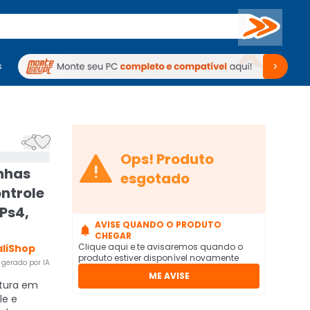
Buscar
s
mputadores
Periféricos
Periféricos
TV
Venda no KaBuM!
TV
Venda no KaBuM!



Ops! Produto
inhas
esgotado
ntrole
 Ps4,
AVISE QUANDO O PRODUTO

CHEGAR
Clique aqui e te avisaremos quando o
liShop
produto estiver disponível novamente
gerado por IA
ME AVISE
tura em
le e