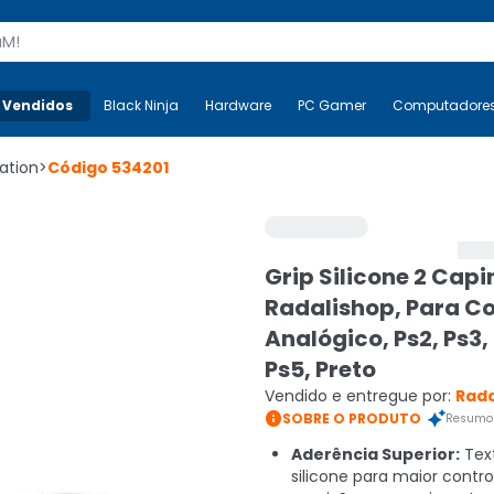
s
 Vendidos
Mais-v-
Black Ninja
Black Ninja
Hardware
Hardware
PC Gamer
PC Gamer
Computadore
Co
ation
>
Código
534201
Grip Silicone 2 Cap
Radalishop, Para Co
Analógico, Ps2, Ps3,
Ps5, Preto
Vendido e entregue por:
Rada

SOBRE O PRODUTO
Resumo 
Aderência Superior:
Tex
silicone para maior contro