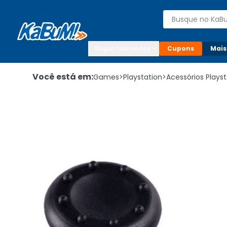
Enviar para:

Buscar produto
Digite o CEP

Departamentos
Cupons
Mais
Você está em:
Games
>
Playstation
>
Acessórios Playst