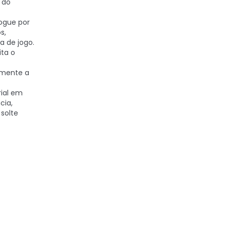
 do
ogue por
s,
a de jogo.
ita o
amente a
ial em
cia,
 solte