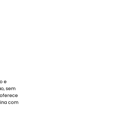
o e
ão, sem
 oferece
bina com