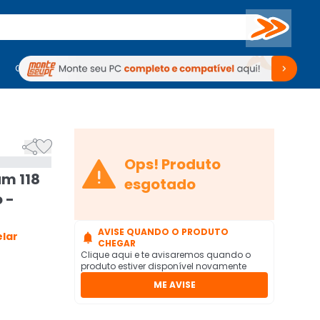
Buscar
PC Gamer
Computadores
Computadores
Periféricos
Periféricos
TV
Venda no KaBuM!
TV
Venda no KaBuM!



Ops! Produto
um 118
esgotado
o -
AVISE QUANDO O PRODUTO
elar

CHEGAR
Clique aqui e te avisaremos quando o
produto estiver disponível novamente
ME AVISE