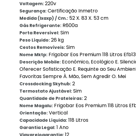
220v
Voltagem:
Certificação Inmetro
Segurança:
52 X. 83 X. 53 cm
Medida (lxaxp) / Cm.:
R600a
Gás Refrigerante:
Sim
Porta Reversível:
26 kg
Peso Líquido:
Sim
Cestos Removíveis:
Frigobar Eos Premium 118 Litros Efb1
Nome Mktp:
Econômico, Ecológico E. Silenci
Descrição Mobile:
Oferecer Sofisticação E. Requinte ao Seu Ambien
Favoritas Sempre À. Mão, Sem Agredir O. Mei
2
Crossdocking Skyhub:
Sim
Termostato Ajustável:
2
Quantidade de Prateleiras:
Frigobar Eos Premium 118 Litros Ef
Nome Magalu:
Vertical
Orientação:
118 Litros
Capacidade Líquida:
1 Ano
Garantia Legal:
12
Viavarejogarantia: