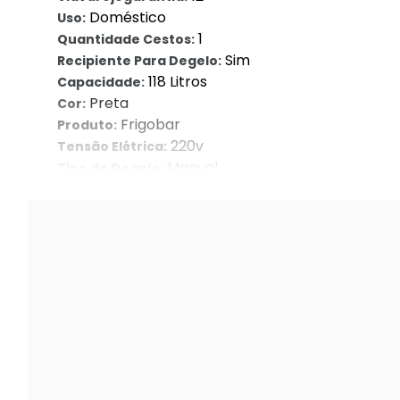
Doméstico
Uso:
1
Quantidade Cestos:
Sim
Recipiente Para Degelo:
118 Litros
Capacidade:
Preta
Cor:
Frigobar
Produto:
220v
Tensão Elétrica:
Manual
Tipo de Degelo:
Simples
Tipo de Geladeira: