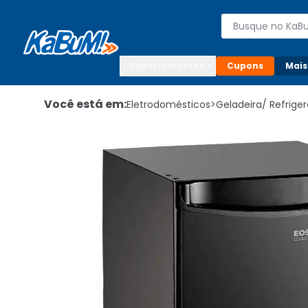
Enviar para:

Buscar produto
Digite o CEP

Departamentos
Cupons
Mais
Você está em:
Eletrodomésticos
>
Geladeira/ Refrige