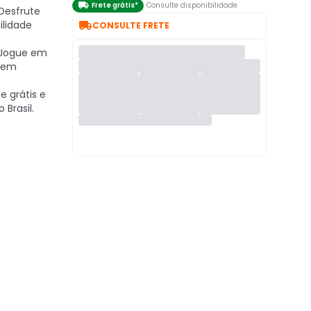

Frete grátis*
Consulte disponibilidade
Desfrute

ilidade
CONSULTE FRETE
Jogue em
 sem
e grátis e
 Brasil.