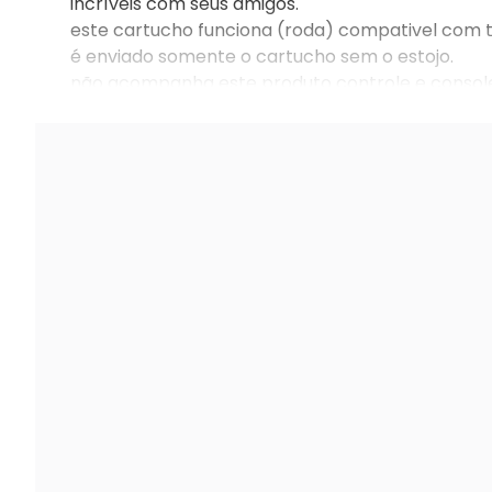
incríveis com seus amigos.
este cartucho funciona (roda) compativel com t
é enviado somente o cartucho sem o estojo.
não acompanha este produto controle e consol
dimensões do produto: l:18 x a:10 x c:18 cm - peso