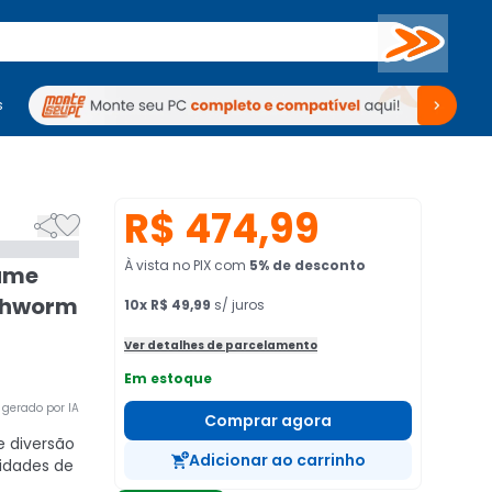
Buscar
s
mputadores
Periféricos
Periféricos
TV
Venda no KaBuM!
TV
Venda no KaBuM!
R$ 474,99


À vista no PIX
com
5
% de desconto
Game
rthworm
10
x
R$ 49,99
s/ juros
Ver detalhes de parcelamento
Em estoque
gerado por IA
Comprar agora
e diversão
Adicionar ao carrinho
idades de