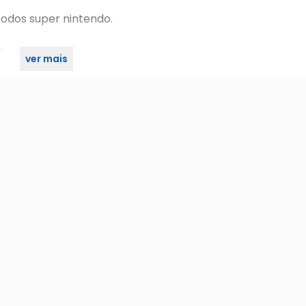
odos super nintendo.
e.
ver mais
: 0,350 kg