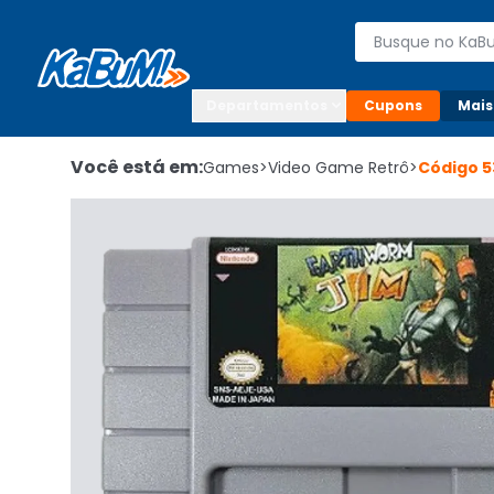
Enviar para:

Buscar produto
Digite o CEP

Departamentos
Cupons
Mais
Você está em:
Games
>
Video Game Retrô
>
Código
5