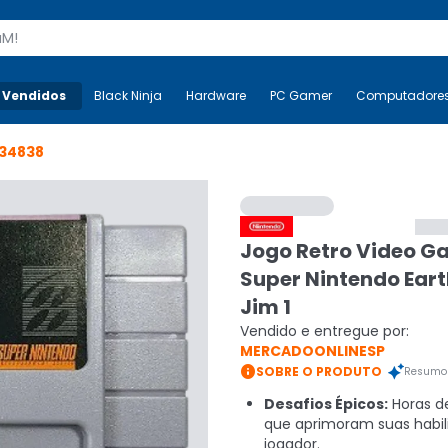
s
 Vendidos
Mais-v-
Black Ninja
Black Ninja
Hardware
Hardware
PC Gamer
PC Gamer
Computadore
Co
34838
Jogo Retro Video 
Super Nintendo Ea
Jim 1
Vendido e entregue por:
MERCADOONLINESP

SOBRE O PRODUTO
Resumo 
Desafios Épicos:
Horas d
que aprimoram suas habil
jogador.