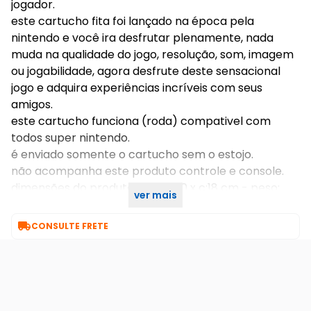
jogador.
este cartucho fita foi lançado na época pela
nintendo e você ira desfrutar plenamente, nada
muda na qualidade do jogo, resolução, som, imagem
ou jogabilidade, agora desfrute deste sensacional
jogo e adquira experiências incríveis com seus
amigos.
este cartucho funciona (roda) compativel com
todos super nintendo.
é enviado somente o cartucho sem o estojo.
não acompanha este produto controle e console.
dimensões do produto: l:18 x a:10 x c:18 cm - peso:
ver mais
0,350 kg

CONSULTE FRETE