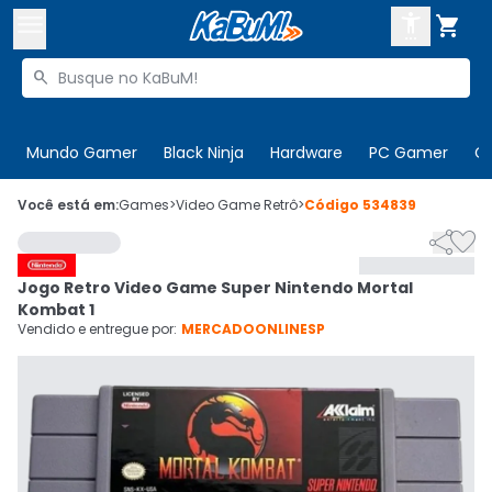



Buscar produtos


Enviar para:
Digite o CEP
Mundo Gamer
Black Ninja
Hardware
PC Gamer
C

Olá. Acesse sua conta
Você está em:
Games
>
Video Game Retrô
>
Código
534839


ENTRE

Departamentos
Jogo Retro Video Game Super Nintendo Mortal
CADASTRE-SE
Cupons

Kombat 1
Vendido e entregue por:
MERCADOONLINESP
Mais Vendidos

Ativar tradutor em libras
