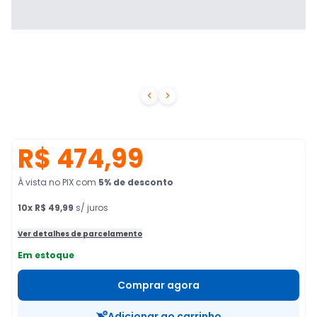


R$ 474,99
À vista no PIX
com
5
% de desconto
10
x
R$ 49,99
s/ juros
Ver detalhes de parcelamento
Em estoque
Comprar agora
Adicionar ao carrinho