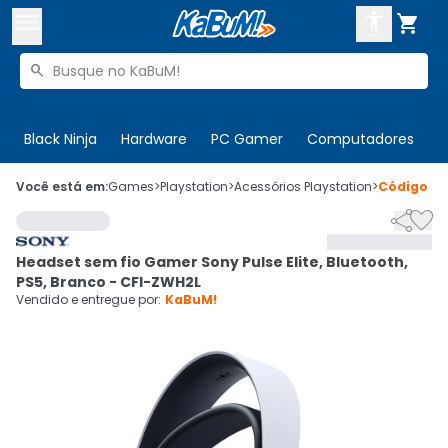



Buscar produtos


Enviar para:
Digite o CEP
Black Ninja
Hardware
PC Gamer
Computadores
P

Olá. Acesse sua conta
Você está em:
Games
>
Playstation
>
Acessórios Playstation
>
Código
53


ENTRE

Departamentos
Headset sem fio Gamer Sony Pulse Elite, Bluetooth,
CADASTRE-SE
Cupons

PS5, Branco - CFI-ZWH2L
Vendido e entregue por:
KaBuM!
Mais Vendidos

Ativar tradutor em libras
