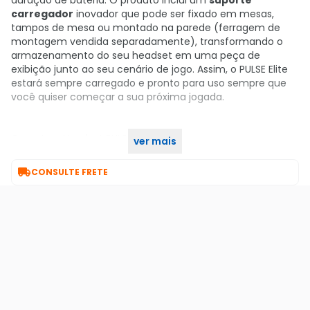
duração de bateria
.
O produto inclui um
suporte
carregador
inovador que pode ser fixado em mesas,
tampos de mesa ou montado na parede (ferragem de
montagem vendida separadamente), transformando o
armazenamento do seu headset em uma peça de
exibição junto ao seu cenário de jogo
.
Assim, o PULSE Elite
estará sempre carregado e pronto para uso sempre que
você quiser começar a sua próxima jogada
.
Garanta o Headset PULSE Elite e viva o som como nunca
ver mais
antes no KaBuM!

CONSULTE FRETE