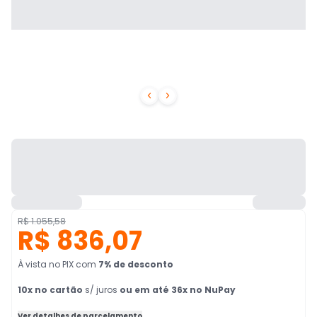


R$ 1.055,58
R$ 836,07
À vista no PIX
com
7
% de desconto
10
x no cartão
s/ juros
ou em até 36x no NuPay
Ver detalhes de parcelamento