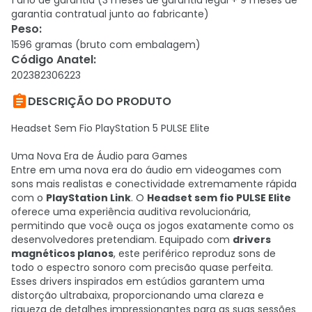
1 ano de garantia (3 meses de garantia legal + 9 meses de
garantia contratual junto ao fabricante)
Peso
:
1596 gramas (bruto com embalagem)
Código Anatel
:
202382306223

DESCRIÇÃO DO PRODUTO
Headset Sem Fio PlayStation 5 PULSE Elite
Uma Nova Era de Áudio para Games
Entre em uma nova era do áudio em videogames com
sons mais realistas e conectividade extremamente rápida
com o
PlayStation Link
.
O
Headset sem fio PULSE Elite
oferece uma experiência auditiva revolucionária,
permitindo que você ouça os jogos exatamente como os
desenvolvedores pretendiam
.
Equipado com
drivers
magnéticos planos
, este periférico reproduz sons de
todo o espectro sonoro com precisão quase perfeita
.
Esses drivers inspirados em estúdios garantem uma
distorção ultrabaixa, proporcionando uma clareza e
riqueza de detalhes impressionantes para as suas sessões