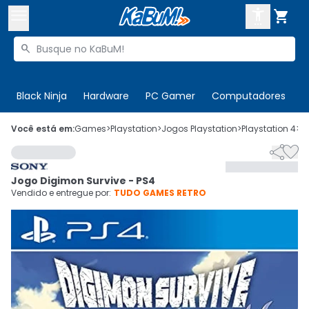



Buscar produtos


Enviar para:
Digite o CEP
Black Ninja
Hardware
PC Gamer
Computadores
P

Olá. Acesse sua conta
Você está em:
Games
>
Playstation
>
Jogos Playstation
>
Playstation 4
>
C


ENTRE

Departamentos
Jogo Digimon Survive - PS4
CADASTRE-SE
Cupons

Vendido e entregue por:
TUDO GAMES RETRO
Mais Vendidos

Ativar tradutor em libras
