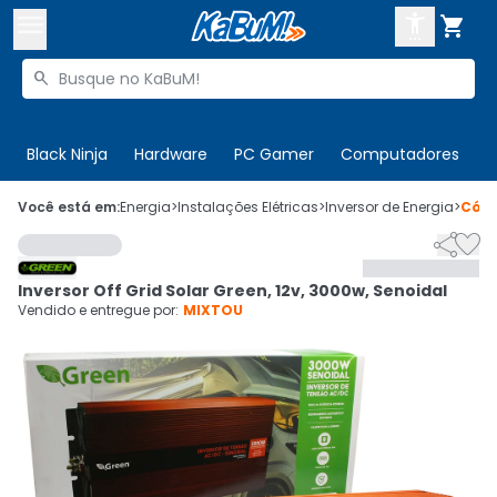



Buscar produtos


Enviar para:
Digite o CEP
Black Ninja
Hardware
PC Gamer
Computadores
P

Olá. Acesse sua conta
Você está em:
Energia
>
Instalações Elétricas
>
Inversor de Energia
>
Cód


ENTRE

Departamentos
Inversor Off Grid Solar Green, 12v, 3000w, Senoidal
CADASTRE-SE
Cupons

Vendido e entregue por:
MIXTOU
Mais Vendidos

Ativar tradutor em libras
