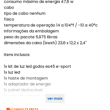
consumo máximo de energia 47,6 w
cabo
tipo de cabo nenhum
físico
temperatura de operação 14 a 104°f / -10 a 40°c
informações da embalagem
peso do pacote 5,975 libras
dimensões da caixa (lxwxh) 23,6 x 12,2 x 2,4"
itens inclusos:
1x kit de luz led godox es45 e-sport
1x luz led
1x haste de montagem
1x adaptador de energia
1x painel destacável
1x cabo de energia
ver mais

CONSULTE FRETE