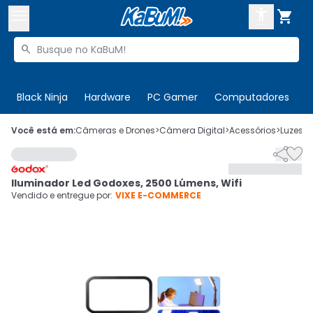



Buscar produtos


Enviar para:
Digite o CEP
Black Ninja
Hardware
PC Gamer
Computadores
P

Olá. Acesse sua conta
Você está em:
Câmeras e Drones
>
Câmera Digital
>
Acessórios
>
Luzes p


ENTRE

Departamentos
Iluminador Led Godoxes, 2500 Lúmens, Wifi
CADASTRE-SE
Cupons

Vendido e entregue por:
VIXE E-COMMERCE
Mais Vendidos

Ativar tradutor em libras
