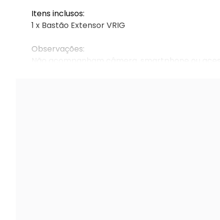
Itens inclusos:
1 x Bastão Extensor VRIG
Observações:
Não acompanham câmera, smartphone ou acess
Imagens meramente ilustrativas.