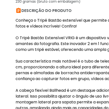
230 gramas (bruto com embalagem)

DESCRIÇÃO DO PRODUTO
Conheça o Tripé Bastão extensível que permite a
fotos e vídeos incríveis! Confira!
O Tripé Bastão Extensível VRIG é um dispositivo ve
amantes da fotografia. Este inovador 2 em 1 fun
como um tripé estável, oferecendo uma ampla g
Sua característica mais notável é o tubo de tel
cm, proporcionando a altura ideal para diferente
pernas e almofadas de borracha antiderrapant
confiança ao capturar fotos em grupo, vídeos ao 
A cabeça flexível Ballhead é um destaque adicio
lateral. Isso possibilita ajustar o ângulo de uso 
montagem lateral para sapata permite a expans
outros, ampliando ainda mais as capacidades do d