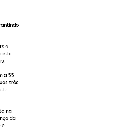
rantindo
rs e
uanto
s.
m a 55
uas três
ndo
ta na
ença da
 e