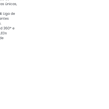
as únicas,
l:
Liga de
antes
.
d 360° e
LEDs
de