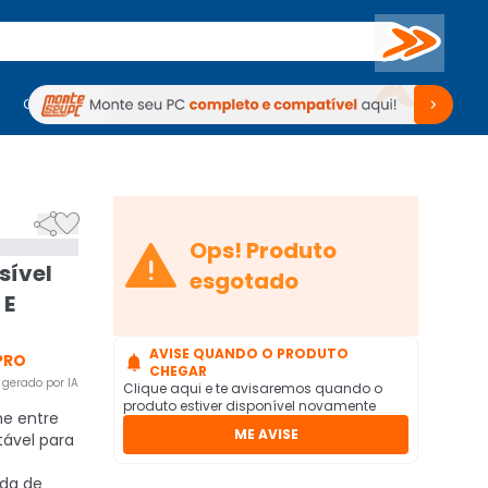
Buscar
PC Gamer
Computadores
Computadores
Periféricos
Periféricos
TV
Venda no KaBuM!
TV
Venda no KaBuM!



Ops! Produto
sível
esgotado
 E
AVISE QUANDO O PRODUTO
PRO

CHEGAR
gerado por IA
Clique aqui e te avisaremos quando o
produto estiver disponível novamente
ne entre
ME AVISE
tável para
da de