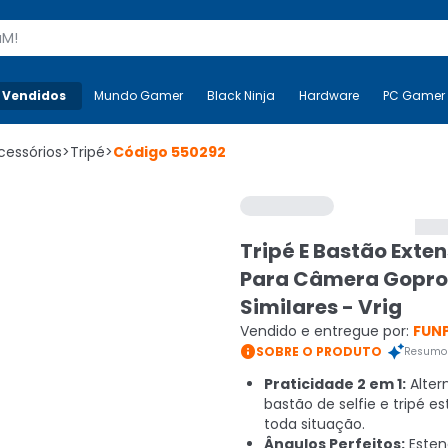
s
 Vendidos
Mais-v-
Mundo Gamer
Mundo Gamer
Black Ninja
Black Ninja
Hardware
Hardware
PC Gamer
cessórios
>
Tripé
>
Código
550292
Tripé E Bastão Exten
Para Câmera Gopro
Similares - Vrig
Vendido e entregue por:
FUN

SOBRE O PRODUTO
Resumo 
Praticidade 2 em 1:
Alter
bastão de selfie e tripé es
toda situação.
Ângulos Perfeitos:
Esten