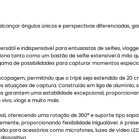
lcançar ângulos únicos e perspectivas diferenciadas, ga
rsátil e indispensável para entusiastas de selfies, vlogge
ciona tanto como um bastão de selfie extensível à mão q
ama de possibilidades para capturar momentos especiai
escopagem, permitindo que o tripé seja estendido de 20 c
s situações de captura. Construído em liga de alumínio, s
es garantem uma estabilidade excepcional, proporciona
vivo, vlogs e muito mais.
nal, oferecendo uma rotação de 360° e suporte tipo sapa
livremente, proporcionando flexibilidade inigualável. A pres
ão para acessórios como microfones, luzes de vídeo LED
ispositivo.