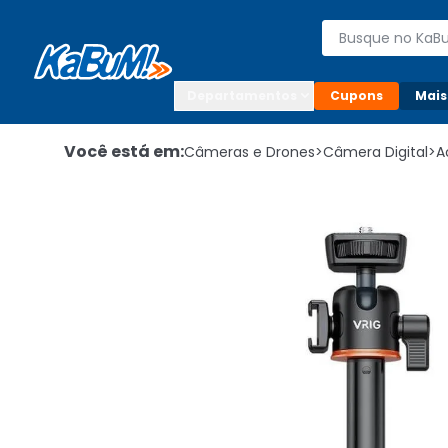
Enviar para:

Buscar produto
Digite o CEP

Departamentos
Cupons
Mais
Você está em:
Câmeras e Drones
>
Câmera Digital
>
A