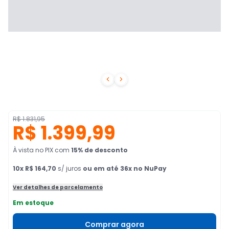


R$ 1.831,95
R$ 1.399,99
À vista no PIX
com
15
% de desconto
10
x
R$ 164,70
s/ juros
ou em até 36x no NuPay
Ver detalhes de parcelamento
Em estoque
Comprar agora