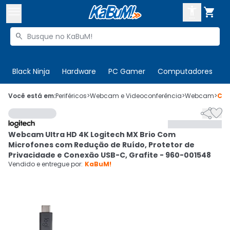



Buscar produtos


Enviar para:
Digite o CEP
Black Ninja
Hardware
PC Gamer
Computadores
P

Olá. Acesse sua conta
Você está em:
Periféricos
>
Webcam e Videoconferência
>
Webcam
>
Có


ENTRE

Departamentos
Webcam Ultra HD 4K Logitech MX Brio Com
CADASTRE-SE
Cupons

Microfones com Redução de Ruído, Protetor de
Privacidade e Conexão USB-C, Grafite - 960-001548
Mais Vendidos

Vendido e entregue por:
KaBuM!
Ativar tradutor em libras
