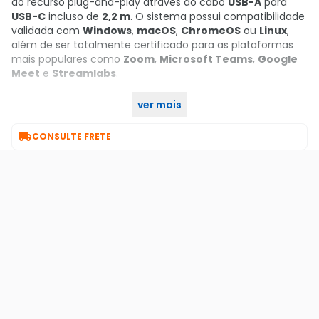
do recurso plug-and-play através do cabo
USB-A
para
USB-C
incluso de
2,2 m
. O sistema possui compatibilidade
validada com
Windows
,
macOS
,
ChromeOS
ou
Linux
,
além de ser totalmente certificado para as plataformas
mais populares como
Zoom
,
Microsoft Teams
,
Google
Meet
e
Streamlabs
.
ver mais
Garanta já o seu no KaBuM!

CONSULTE FRETE