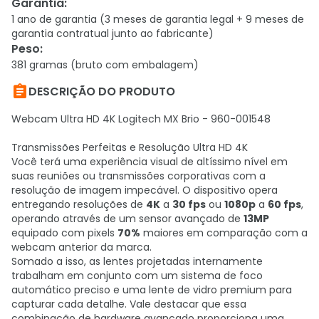
Garantia
:
1 ano de garantia (3 meses de garantia legal + 9 meses de
garantia contratual junto ao fabricante)
Peso
:
381 gramas (bruto com embalagem)

DESCRIÇÃO DO PRODUTO
Webcam Ultra HD 4K Logitech MX Brio - 960-001548
Transmissões Perfeitas e Resolução Ultra HD 4K
Você terá uma experiência visual de altíssimo nível em
suas reuniões ou transmissões corporativas com a
resolução de imagem impecável. O dispositivo opera
entregando resoluções de
4K
a
30 fps
ou
1080p
a
60 fps
,
operando através de um sensor avançado de
13MP
equipado com pixels
70%
maiores em comparação com a
webcam anterior da marca.
Somado a isso, as lentes projetadas internamente
trabalham em conjunto com um sistema de foco
automático preciso e uma lente de vidro premium para
capturar cada detalhe. Vale destacar que essa
combinação de hardware avançado proporciona uma