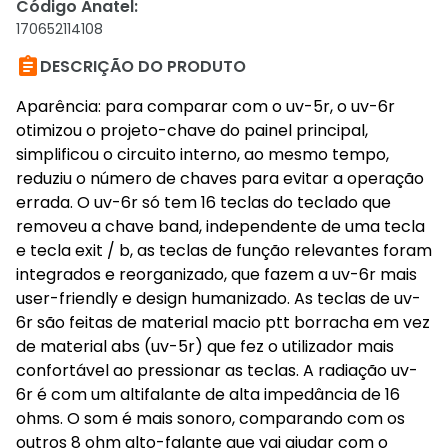
Código Anatel
:
170652114108

DESCRIÇÃO DO PRODUTO
Aparência: para comparar com o uv-5r, o uv-6r
otimizou o projeto-chave do painel principal,
simplificou o circuito interno, ao mesmo tempo,
reduziu o número de chaves para evitar a operação
errada. O uv-6r só tem 16 teclas do teclado que
removeu a chave band, independente de uma tecla
e tecla exit / b, as teclas de função relevantes foram
integrados e reorganizado, que fazem a uv-6r mais
user-friendly e design humanizado. As teclas de uv-
6r são feitas de material macio ptt borracha em vez
de material abs (uv-5r) que fez o utilizador mais
confortável ao pressionar as teclas. A radiação uv-
6r é com um altifalante de alta impedância de 16
ohms. O som é mais sonoro, comparando com os
outros 8 ohm alto-falante que vai ajudar com o