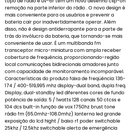
topo de rádio e uv-6r tem um novo desenho clip-on
remoção na parte inferior do rádio . O novo design é
mais conveniente para os usuários e prevenir a
bateria cair por inadvertidamente operar. Além
disso, não é design antiderrapante para a parte de
trás do invólucro da bateria, que tornando-se mais
conveniente de usar. É um multibanda fm
transceptor micro-miniatura com ampla receber
cobertura de frequência, proporcionando-região
local comunicações bidirecionais amadores junto
com capacidade de monitoramento incomparável.
Características do produto faixa de freqüência: 136-
174 / 400-519,995 mhz display-dual band, dupla freq.
Display, dual-standby led diferentes cores de fundo
potência de saída: 5 / 1watts 128 canais 50 ctcss e
104 dcs built-in função de vox 1750hz brust tone
rádio fm (65.0mhz-108.0mhz) lanterna led grande
exposição do lcd hight / baixo rf poder switchable
25khz / 12.5khz switchable alerta de emergência