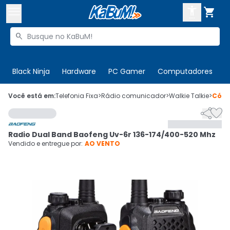



Buscar produtos


Enviar para:
Digite o CEP
Black Ninja
Hardware
PC Gamer
Computadores
P

Olá. Acesse sua conta
Você está em:
Telefonia Fixa
>
Rádio comunicador
>
Walkie Talkie
>
Cód


ENTRE

Departamentos
Radio Dual Band Baofeng Uv-6r 136-174/400-520 Mhz
CADASTRE-SE
Cupons

Vendido e entregue por:
AO VENTO
Mais Vendidos

Ativar tradutor em libras
