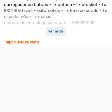
carregador de bateria - 1 x antena - 1 x bracket - 1 x
100 240v bivolt - automático - 1 x fone de ouvido - 1 x
alça de mão - 1 x manual
número da homologação anatel 170652114108
certificado de conformidade técnico pcn
ver mais
20210070600

CONSULTE FRETE