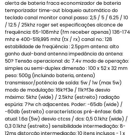
alerta de bateria fraca economizador de bateria
temporizador time-out bloqueio automático do
teclado canal monitor canal passo: 2,5 / 5 / 6.25 / 10
/ 12.5 / 25khz roger set especificações alcance de
frequência: 65-108mhz (fm receber apenas) 136-174
mhz e 400-519,995 mhz (tx / rx) canal no.: 128
estabilidade de freqüência : 2.5ppm antena: alto
ganho dual-band antenna impedância da antena:
50? Tensão operacional: dc 7.4v modo de operação:
simples ou semi-duplex dimensão : 100 x 52 x 32 mm
peso: 500g (incluindo bateria, antena)
transmissor/potência de saída: 5w / 1w (max 5w)
modo de modulação: 16k?f3e / 11k?f3e desvio
máximo: 5khz (wide) / 2.5khz (estreito) radiação
espúria: 7?w ch adjacentes. Poder: -65db (wide) /
-60db (estreito) características pré-ênfase: 6db
atual: 1.6a (5w) desvio ctcss / dcs: 0,5 0.1khz (wide) /
0,3 0.1khz (estreito) sensibilidade intermediação: 8-
12ms distorção intermediação: 10 itens inclusos - 1 x