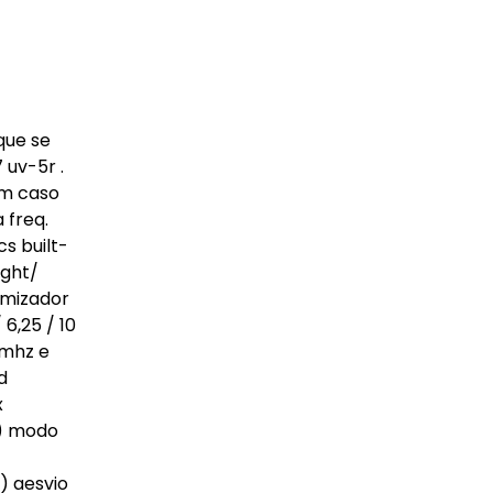
que se
 uv-5r .
em caso
 freq.
cs built-
ight/
omizador
6,25 / 10
 mhz e
d
x
 ) modo
) aesvio