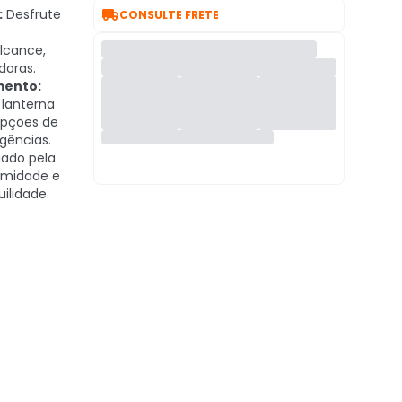

:
Desfrute
CONSULTE FRETE
lcance,
oras.
mento:
 lanterna
opções de
gências.
ado pela
rmidade e
ilidade.