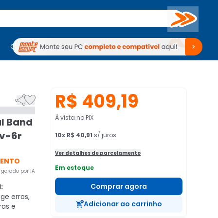
Buscar
PC Gamer
Computadores
Computadores
Periféricos
Periféricos
TV
Venda no KaBuM!
TV
Venda no KaBuM!
R$ 409,19


À vista no PIX
al Band
Uv-6r
10
x
R$ 40,91
s/ juros
Ver detalhes de parcelamento
VENTO
Em estoque
gerado por IA
Comprar agora
:
ge erros,
Adicionar ao carrinho
ras e