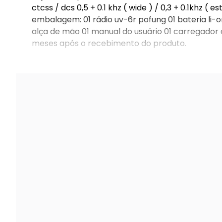
ctcss / dcs 0,5 + 0.1 khz ( wide ) / 0,3 + 0.1khz (
embalagem: 01 rádio uv-6r pofung 01 bateria li-on
alça de mão 01 manual do usuário 01 carregador
meses após o recebimento do produto.
número da homologação anatel 170652114108 ce