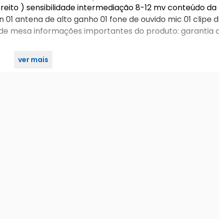
 estreito ) sensibilidade intermediação 8-12 mv conteúdo da
 01 antena de alto ganho 01 fone de ouvido mic 01 clipe d
 de mesa informações importantes do produto: garantia 
ver mais
rtificado de conformidade técnico pcn 20210070600