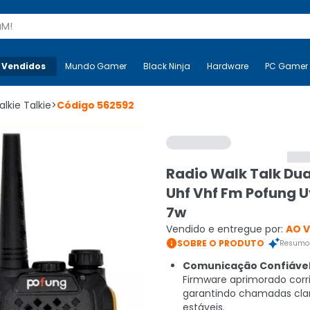
s
 Vendidos
Mais-v-
Mundo Gamer
Mundo Gamer
Black Ninja
Black Ninja
Hardware
Hardware
PC Gamer
lkie Talkie
>
Código
562592
Radio Walk Talk Du
Uhf Vhf Fm Pofung 
7w
Vendido e entregue por:
AO 

SOBRE O PRODUTO
Resumo 
Comunicação Confiável
Firmware aprimorado corri
garantindo chamadas cla
estáveis.