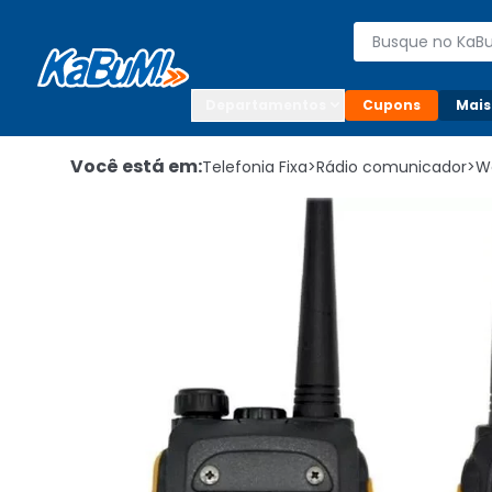
Enviar para:

Buscar produto
Digite o CEP

Departamentos
Cupons
Mais
Você está em:
Telefonia Fixa
>
Rádio comunicador
>
Wa