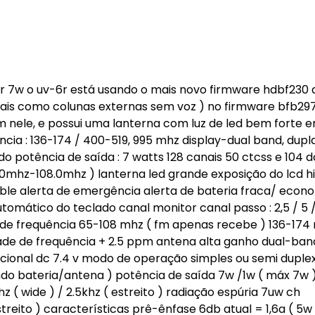
6r 7w o uv-6r está usando o mais novo firmware hdbf230 
 tais como colunas externas sem voz ) no firmware bfb297
m nele, e possui uma lanterna com luz de led bem forte 
cia : 136-174 / 400-519, 995 mhz display-dual band, dupla
do potência de saída : 7 watts 128 canais 50 ctcss e 104 d
5.0mhz-108.0mhz ) lanterna led grande exposição do lcd h
able alerta de emergência alerta de bateria fraca/ econ
omático do teclado canal monitor canal passo : 2,5 / 5 / 
ce de frequência 65-108 mhz ( fm apenas recebe ) 136-174
lidade de frequência + 2.5 ppm antena alta ganho dual-ban
ional dc 7.4 v modo de operação simples ou semi duple
indo bateria/antena ) potência de saída 7w /1w ( máx 7w
 ( wide ) / 2.5khz ( estreito ) radiação espúria 7uw ch
treito ) características prê-ênfase 6db atual = 1,6a ( 5w 