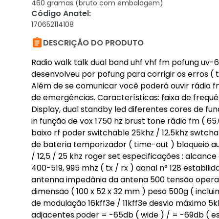
460 gramas (bruto com embalagem)
Código Anatel
:
170652114108

DESCRIÇÃO DO PRODUTO
Radio walk talk dual band uhf vhf fm pofung uv-
desenvolveu por pofung para corrigir os erros (
Além de se comunicar você poderá ouvir rádio f
de emergências. Características: faixa de frequên
Display, dual standby led diferentes cores de fun
in função de vox 1750 hz brust tone rádio fm ( 6
baixo rf poder switchable 25khz / 12.5khz swtch
de bateria temporizador ( time-out ) bloqueio aut
/ 12,5 / 25 khz roger set especificações : alcan
400-519, 995 mhz ( tx / rx ) aanal n° 128 estabi
antenna impedânia da antena 500 tensão operac
dimensão ( 100 x 52 x 32 mm ) peso 500g ( inclu
de modulação 16kff3e / 11kff3e desvio máximo 5khz
adjacentes.poder = -65db ( wide ) / = -69db ( es