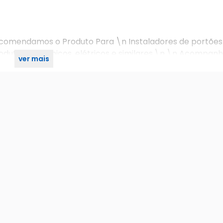
comendamos o Produto Para \n Instaladores de portões
dutos eletrônicos, elétricos e similares.\n \n Acompanh
ver mais
3 meses a partir da data do recebimento.