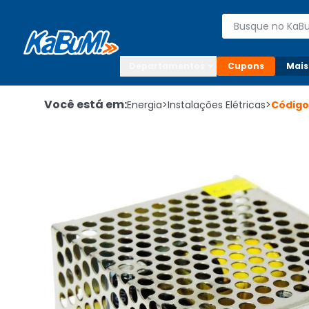
Enviar para:

Buscar produto
Digite o CEP

Departamentos
Cupons
Mais
Você está em:
Energia
>
Instalações Elétricas
>
Códig