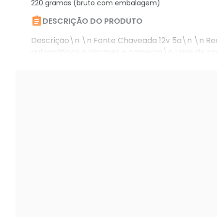
220 gramas (bruto com embalagem)

DESCRIÇÃO DO PRODUTO
Descrição\n \n Fonte Chaveada 12v 5a\n \n Re
automáticos e alarmes e cameras\n Lojas de pro
Produto\n 01 Fonte Chaveada \n \n Garantia\n 