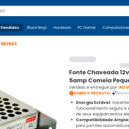
s
 Vendidos
Mais-v-
Black Ninja
Black Ninja
Hardware
Hardware
PC Gamer
PC Gamer
Computadore
Co
o
562643
Fonte Chaveada 12
5amp Comeia Pequ
Vendido e entregue por:
AO 

SOBRE O PRODUTO
Resumo 
Energia Estável:
Garante
funcionamento seguro e e
de seus equipamentos ele
Compatibilidade Ampla
para portões automáticos