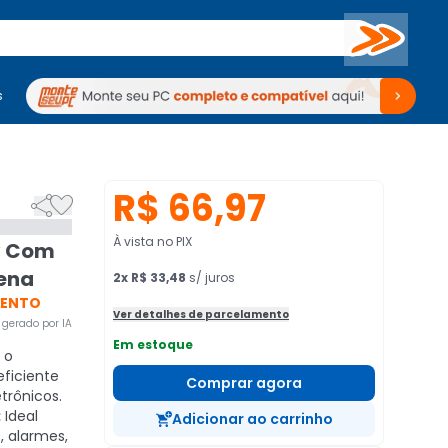
Buscar
s
mputadores
Periféricos
Periféricos
TV
Venda no KaBuM!
TV
Venda no KaBuM!
R$ 66,97


À vista no PIX
v Com
ena
2
x
R$ 33,48
s/ juros
VENTO
Ver detalhes de parcelamento
gerado por IA
Em estoque
 o
ficiente
Comprar agora
trônicos.
:
Ideal
Adicionar ao carrinho
, alarmes,