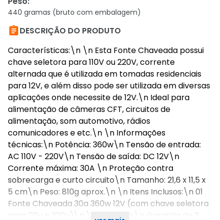
Peso
:
440 gramas (bruto com embalagem)

DESCRIÇÃO DO PRODUTO
Características:\n \n Esta Fonte Chaveada possui
chave seletora para 110V ou 220V, corrente
alternada que é utilizada em tomadas residenciais
para 12V, e além disso pode ser utilizada em diversas
aplicações onde necessite de 12V.\n Ideal para
alimentação de câmeras CFT, circuitos de
alimentação, som automotivo, rádios
comunicadores e etc.\n \n Informações
técnicas:\n Potência: 360w\n Tensão de entrada:
AC 110V - 220V\n Tensão de saída: DC 12V\n
Corrente máxima: 30A \n Proteção contra
sobrecarga e curto circuito\n Tamanho: 21,6 x 11,5 x
5 cm\n Peso: 810g aprox.\n \n Itens Inclusos:\n 01
Fonte Chaveada 30a 360w 12V (com chave seletora
para 110v e 220v)\n \n Garantia:\n Garantia de 3