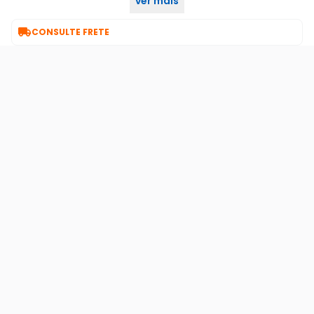
ver mais
meses contra defeito de fabricação

CONSULTE FRETE