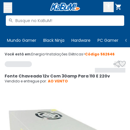



Buscar produtos


Enviar para:
Digite o CEP
Mundo Gamer
Black Ninja
Hardware
PC Gamer
C

Olá. Acesse sua conta
Você está em:
Energia
>
Instalações Elétricas
>
Código
562646


ENTRE

Departamentos
Fonte Chaveada 12v Com 30amp Para 110 E 220v
CADASTRE-SE
Cupons

Vendido e entregue por:
AO VENTO
Mais Vendidos

Ativar tradutor em libras
