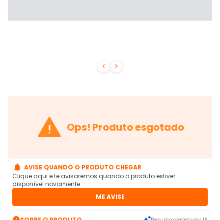



Ops! Produto esgotado

AVISE QUANDO O PRODUTO CHEGAR
Clique aqui e te avisaremos quando o produto estiver
disponível novamente
ME AVISE

SOBRE O PRODUTO
Resumo gerado por IA