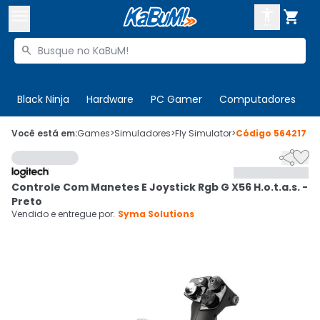



Buscar produtos


Enviar para:
Digite o CEP
Black Ninja
Hardware
PC Gamer
Computadores
P

Olá. Acesse sua conta
Você está em:
Games
>
Simuladores
>
Fly Simulator
>
Código
564217


ENTRE

Departamentos
Controle Com Manetes E Joystick Rgb G X56 H.o.t.a.s. -
CADASTRE-SE
Cupons

Preto
Vendido e entregue por:
Syma Solutions
Mais Vendidos

Ativar tradutor em libras
