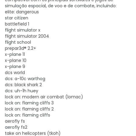
simulação espacial, de voo e de combate, incluindo:
elite: dangerous
star citizen
battlefield 1
flight simulator x
flight simulator 2004
flight school
prepar3d® 2.2+
x-plane 11
x-plane 10
x-plane 9
dcs world
dcs: a-10c warthog
dcs: black shark 2
dcs: uh-1h huey
lock on: modern air combat (lomac)
lock on: flaming cliffs 3
lock on: flaming cliffs 2
lock on: flaming cliffs
aerofly fs
aerofly fs2
take on helicopters (tkoh)