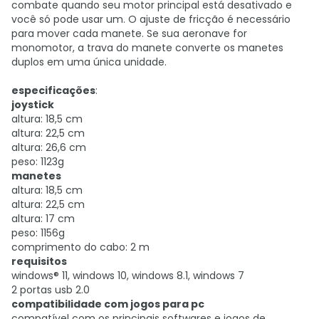
combate quando seu motor principal está desativado e
você só pode usar um. O ajuste de fricção é necessário
para mover cada manete. Se sua aeronave for
monomotor, a trava do manete converte os manetes
duplos em uma única unidade.
especificações
:
joystick
altura: 18,5 cm
altura: 22,5 cm
altura: 26,6 cm
peso: 1123g
manetes
altura: 18,5 cm
altura: 22,5 cm
altura: 17 cm
peso: 1156g
comprimento do cabo: 2 m
requisitos
windows® 11, windows 10, windows 8.1, windows 7
2 portas usb 2.0
compatibilidade com jogos para pc
compatível com os principais softwares e jogos de