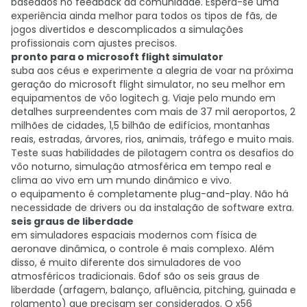
baseados no feedback da comunidade. Espera-se uma
experiência ainda melhor para todos os tipos de fãs, de
jogos divertidos e descomplicados a simulações
profissionais com ajustes precisos.
pronto para o microsoft flight simulator
suba aos céus e experimente a alegria de voar na próxima
geração do microsoft flight simulator, no seu melhor em
equipamentos de vôo logitech g. Viaje pelo mundo em
detalhes surpreendentes com mais de 37 mil aeroportos, 2
milhões de cidades, 1,5 bilhão de edifícios, montanhas
reais, estradas, árvores, rios, animais, tráfego e muito mais.
Teste suas habilidades de pilotagem contra os desafios do
vôo noturno, simulação atmosférica em tempo real e
clima ao vivo em um mundo dinâmico e vivo.
o equipamento é completamente plug-and-play. Não há
necessidade de drivers ou da instalação de software extra.
seis graus de liberdade
em simuladores espaciais modernos com física de
aeronave dinâmica, o controle é mais complexo. Além
disso, é muito diferente dos simuladores de voo
atmosféricos tradicionais. 6dof são os seis graus de
liberdade (arfagem, balanço, afluência, pitching, guinada e
rolamento) que precisam ser considerados. O x56