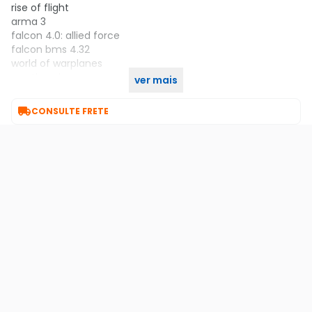
rise of flight
arma 3
falcon 4.0: allied force
falcon bms 4.32
world of warplanes
war thunder
ver mais
gtin: 97855136145

CONSULTE FRETE