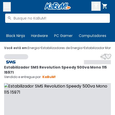



Buscar produtos


Enviar para:
Digite o CEP
Black Ninja
Hardware
PC Gamer
Computadores
P

Olá. Acesse sua conta
Você está em:
Energia
>
Estabilizadores de Energia
>
Estabilizador Mono


ENTRE

Departamentos
Estabilizador SMS Revolution Speedy 500va Mono 115
CADASTRE-SE
Cupons

15971
Vendido e entregue por:
KaBuM!
Mais Vendidos

Ativar tradutor em libras
