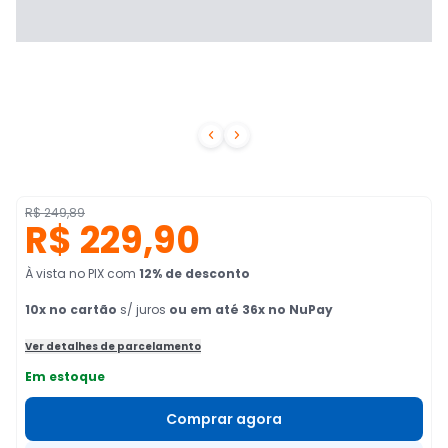


R$ 249,89
R$ 229,90
À vista no PIX
com
12
% de desconto
10
x no cartão
s/ juros
ou em até 36x no NuPay
Ver detalhes de parcelamento
Em estoque
Comprar agora