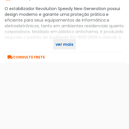
O estabilizador Revolution Speedy New Generation possui
design moderno e garante uma proteção prática e
eficiente para seus equipamentos de informática e
eletroeletrônicos, tanto em ambientes residenciais quanto
corporativos. Moldado em plástico antichama, é produzido
segundo o padrão de qualidade ISO 9001:2008 e atende à
norma de segurança e desempenho NBR 14373:2006 da
ver mais
ABNT.

CONSULTE FRETE