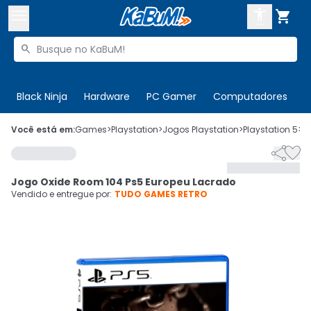



Buscar produtos


Enviar para:
Digite o CEP
Black Ninja
Hardware
PC Gamer
Computadores
P

Olá. Acesse sua conta
Você está em:
Games
>
Playstation
>
Jogos Playstation
>
Playstation 5
>
C


ENTRE

Departamentos
Jogo Oxide Room 104 Ps5 Europeu Lacrado
CADASTRE-SE
Cupons

Vendido e entregue por:
TUDO GAMES RETRO
Mais Vendidos

Ativar tradutor em libras
