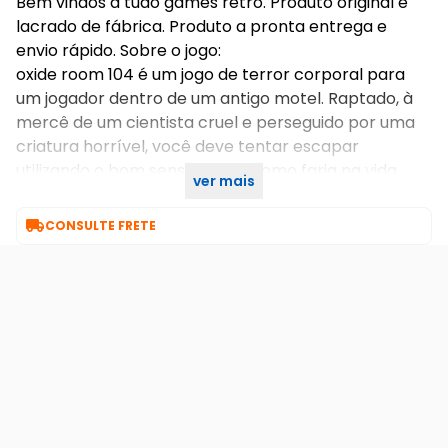
Bem vindos a tudo games retro. Produto original e
lacrado de fábrica. Produto a pronta entrega e
envio rápido. Sobre o jogo:
oxide room 104 é um jogo de terror corporal para
um jogador dentro de um antigo motel. Raptado, à
mercê de um cientista cruel e perseguido por uma
criatura horrível, você deve tentar escapar
utilizando o bom senso, assim como faria na vida
ver mais
real.

CONSULTE FRETE