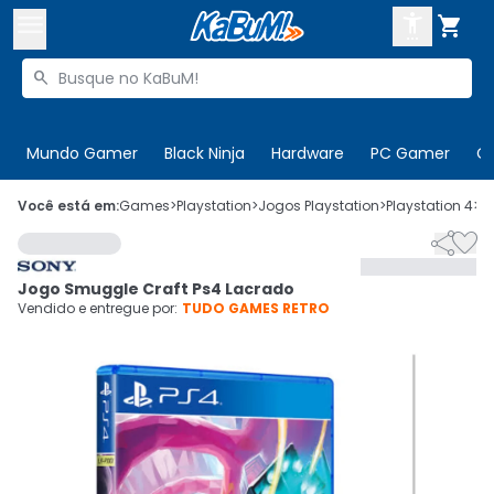



Buscar produtos


Enviar para:
Digite o CEP
Mundo Gamer
Black Ninja
Hardware
PC Gamer
C

Olá. Acesse sua conta
Você está em:
Games
>
Playstation
>
Jogos Playstation
>
Playstation 4
>
C


ENTRE

Departamentos
Jogo Smuggle Craft Ps4 Lacrado
CADASTRE-SE
Cupons

Vendido e entregue por:
TUDO GAMES RETRO
Mais Vendidos

Ativar tradutor em libras
