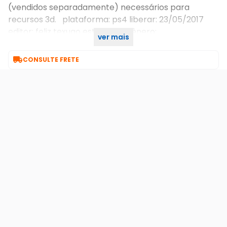
(vendidos separadamente) necessários para
recursos 3d. plataforma: ps4 liberar: 23/05/2017
editor: feliz texugo estúdio, llc gênero:
ver mais
condução/corrida

CONSULTE FRETE