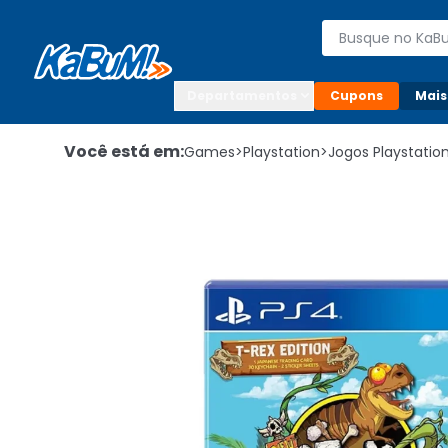
Enviar para:

Buscar produto
Digite o CEP

Departamentos
Cupons
Mais
Você está em:
Games
>
Playstation
>
Jogos Playstatio