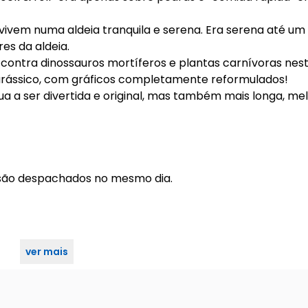
ivem numa aldeia tranquila e serena. Era serena até um
es da aldeia.
r contra dinossauros mortíferos e plantas carnívoras nes
jurássico, com gráficos completamente reformulados!
a a ser divertida e original, mas também mais longa, mel
 são despachados no mesmo dia.
ver mais