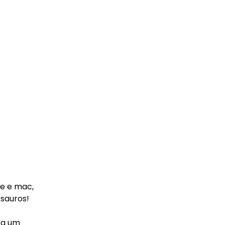
oe e mac,
ssauros!
ra um