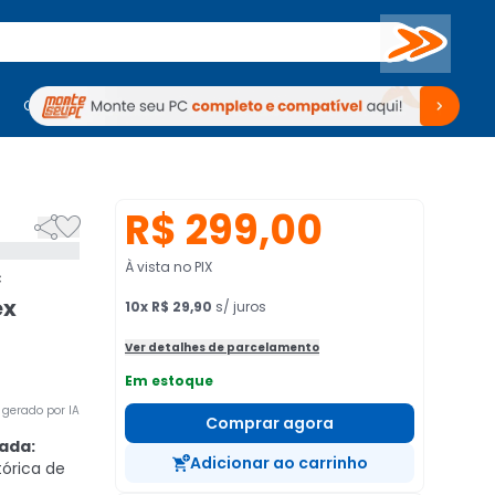
Buscar
PC Gamer
Computadores
Computadores
Periféricos
Periféricos
TV
Venda no KaBuM!
TV
Venda no KaBuM!
R$ 299,00


À vista no PIX
c
ex
10
x
R$ 29,90
s/ juros
Ver detalhes de parcelamento
Em estoque
gerado por IA
Comprar agora
ada:
Adicionar ao carrinho
tórica de