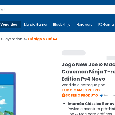
s
 Vendidos
Mais-v-
Mundo Gamer
Mundo Gamer
Black Ninja
Black Ninja
Hardware
Hardware
PC Gamer
n
>
Playstation 4
>
Código
570644
Jogo New Joe & Ma
Caveman Ninja T-r
Edition Ps4 Novo
Vendido e entregue por:
TUDO GAMES RETRO

SOBRE O PRODUTO
Resumo 
Imersão Clássica Renov
Reviva a aventura pré-his
Joe & Mac com gráficos