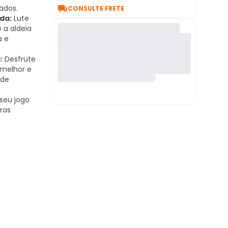

ados.
CONSULTE FRETE
da:
Lute
 a aldeia
a e
:
Desfrute
 melhor e
 de
seu jogo
ras