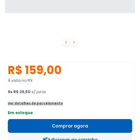


R$ 159,00
À vista no PIX
6
x
R$ 26,50
s/ juros
Ver detalhes de parcelamento
Em estoque
Comprar agora
Adicionar ao carrinho