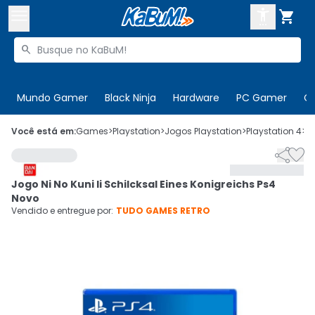



Buscar produtos


Enviar para:
Digite o CEP
Mundo Gamer
Black Ninja
Hardware
PC Gamer
C

Olá. Acesse sua conta
Você está em:
Games
>
Playstation
>
Jogos Playstation
>
Playstation 4
>
C


ENTRE

Departamentos
Jogo Ni No Kuni Ii Schilcksal Eines Konigreichs Ps4
CADASTRE-SE
Cupons

Novo
Vendido e entregue por:
TUDO GAMES RETRO
Mais Vendidos

Ativar tradutor em libras
