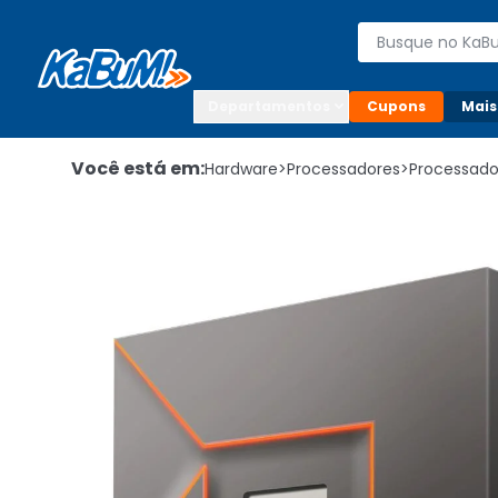
Enviar para:

Buscar produto
Digite o CEP

Departamentos
Cupons
Mais
Você está em:
Hardware
>
Processadores
>
Processad