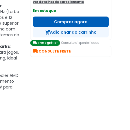
Ver detalhes de parcelamento
s
:
Em estoque
GHz (turbo
s e 12
Comprar agora
 superior
ona com
Adicionar ao carrinho
stemas de

Frete grátis*
Consulte disponibilidade
arks
:

CONSULTE FRETE
ra jogos,
ng, ideal
ooler AMD
iamento
W para