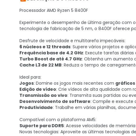
Processador AMD Ryzen 5 8400F
Experimente o desempenho de última geração com o
tecnologia de fabricação de 5 nm, o 8400F oferece pot
Desfrute de velocidade e multitarefa impecáveis:
6 núcleos e 12 threads
: Supere vários projetos e apl
Frequência base de 4.2 GHz
: Execute tarefas diárias
Turbo Boost de até 4.7 GHz
: Obtenha um aumento 
Cache L3 de 22 MB
: Reduza o tempo de carregament
Ideal para:
Jogos
: Domine os jogos mais recentes com
gráficos
Edição de vídeo
: Crie vídeos de alta qualidade com ra
Transmissão ao vivo
: Transmita suas partidas ou eve
Desenvolvimento de software
: Compile e execute 
Produtividade
: Trabalhe em várias planilhas, docu
Compatível com a plataforma AM5:
Suporte para DDR5
: Acesse velocidades de memória
Novas tecnologias: Aproveite as últimas tecnologias