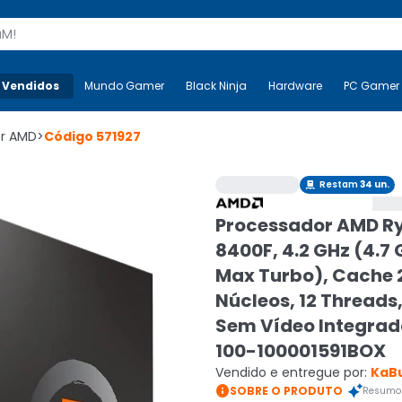
s
 Vendidos
Mais-v-
Mundo Gamer
Mundo Gamer
Black Ninja
Black Ninja
Hardware
Hardware
PC Gamer
or AMD
>
Código
571927
Restam
34
un.

Processador AMD Ry
8400F, 4.2 GHz (4.7
Max Turbo), Cache 
Núcleos, 12 Threads
Sem Vídeo Integrad
100-100001591BOX
Vendido e entregue por:
KaB

SOBRE O PRODUTO
Resumo 