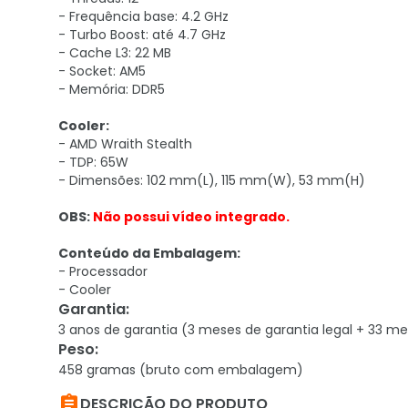
- Frequência base: 4.2 GHz
- Turbo Boost: até 4.7 GHz
- Cache L3: 22 MB
- Socket: AM5
- Memória: DDR5
Cooler:
- AMD Wraith Stealth
- TDP: 65W
- Dimensões:
102 mm(L),
115 mm(W), 53 mm(H)
OBS:
Não possui vídeo integrado.
Conteúdo da Embalagem:
- Processador
- Cooler
Garantia
:
3 anos de garantia (3 meses de garantia legal + 33 me
Peso
:
458 gramas (bruto com embalagem)

DESCRIÇÃO DO PRODUTO