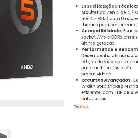
Especificações Técnica
Arquitetura Zen 4 de 4.2 
até 4.7 GHz) com 6 núcleo
threads para performance
Compatibilidade
: Funci
socket AM5 e DDR5 em si
última geração
Performance e Benchm
Desempenho otimizado pa
edição de vídeo e streami
para multitarefas e alta
produtividade
Recursos Avançados
: C
Wraith Stealth para resfr
eficiente, com TDP de 65
entusiastas
Ver mais