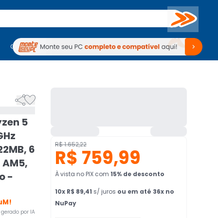
Buscar
PC Gamer
Computadores
Computadores
Periféricos
Periféricos
TV
Venda no KaBuM!
TV
Venda no KaBuM!


zen 5
 GHz
R$ 1.652,22
22MB, 6
R$ 759,99
, AM5,
o -
À vista no PIX
com
15
% de desconto
10
x
R$ 89,41
s/ juros
ou em até 36x no
uM!
NuPay
gerado por IA