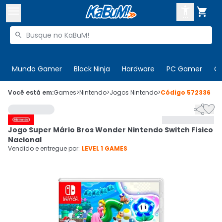



Buscar produtos


Enviar para:
Digite o CEP
Mundo Gamer
Black Ninja
Hardware
PC Gamer
C

Olá. Acesse sua conta
Você está em:
Games
>
Nintendo
>
Jogos Nintendo
>
Código
572336


ENTRE

Departamentos
Jogo Super Mário Bros Wonder Nintendo Switch Físico
CADASTRE-SE
Cupons

Nacional
Vendido e entregue por:
LEVEL 1 GAMES
Mais Vendidos

Ativar tradutor em libras
