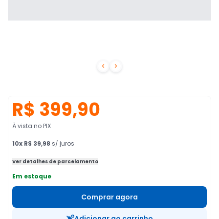


R$ 399,90
À vista no PIX
10
x
R$ 39,98
s/ juros
Ver detalhes de parcelamento
Em estoque
Comprar agora
Adicionar ao carrinho