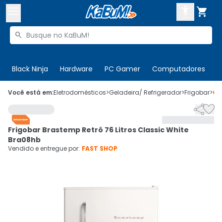



Buscar produtos


Enviar para:
Digite o CEP
Black Ninja
Hardware
PC Gamer
Computadores
P

Olá. Acesse sua conta
Você está em:
Eletrodomésticos
>
Geladeira/ Refrigerador
>
Frigobar
>
Có


ENTRE

Departamentos
Frigobar Brastemp Retrô 76 Litros Classic White
CADASTRE-SE
Cupons

Bra08hb
Vendido e entregue por:
FAST SHOP
Mais Vendidos

Ativar tradutor em libras
