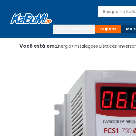
Enviar para:

Buscar produto
Digite o CEP

Departamentos
Cupons
Mais
Você está em:
Energia
>
Instalações Elétricas
>
Inverso