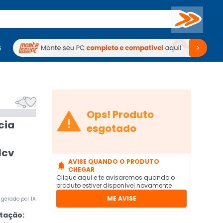
Buscar
s
mputadores
Periféricos
Periféricos
TV
Venda no KaBuM!
TV
Venda no KaBuM!



Ops! Produto
cia
esgotado
1cv
AVISE QUANDO O PRODUTO

CHEGAR
Clique aqui e te avisaremos quando o
produto estiver disponível novamente
ME AVISE
gerado por IA
ntação: