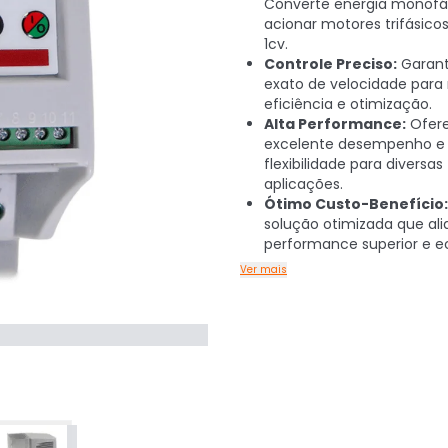
Converte energia monofá
acionar motores trifásico
1cv.
Controle Preciso:
Garant
exato de velocidade par
eficiência e otimização.
Alta Performance:
Ofer
excelente desempenho e
flexibilidade para diversas
aplicações.
Ótimo Custo-Benefício:
solução otimizada que ali
performance superior e 
Ver mais