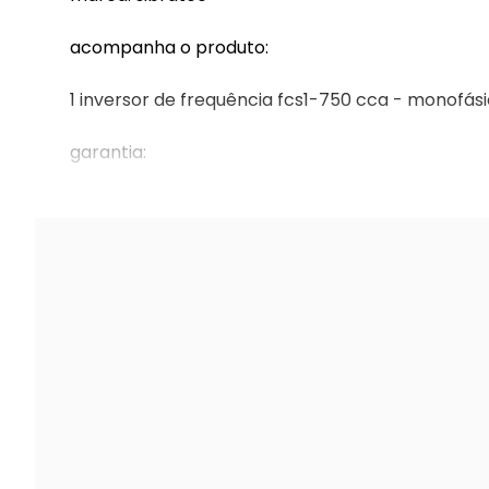
acompanha o produto:
1 inversor de frequência fcs1-750 cca - monofás
garantia:
garantia do fabricante: 1 ano