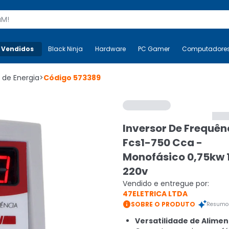
s
 Vendidos
Mais-v-
Black Ninja
Black Ninja
Hardware
Hardware
PC Gamer
PC Gamer
Computadore
Co
r de Energia
>
Código
573389
Inversor De Frequên
Fcs1-750 Cca -
Monofásico 0,75kw 
220v
Vendido e entregue por:
47ELETRICA LTDA

SOBRE O PRODUTO
Resumo 
Versatilidade de Alime