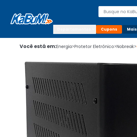
Enviar para:

Buscar produto
Digite o CEP

Departamentos
Cupons
Mais
Você está em:
Energia
>
Protetor Eletrônico
>
Nobreak
>