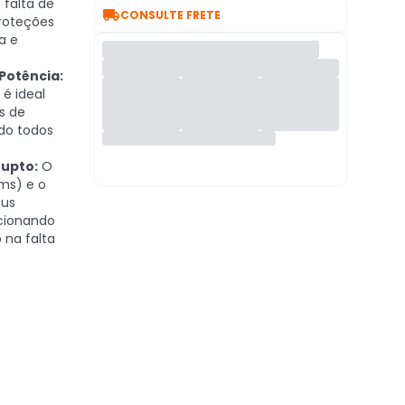
 falta de

CONSULTE FRETE
proteções
a e
Potência:
é ideal
s de
do todos
rupto:
O
8ms) e o
eus
cionando
na falta