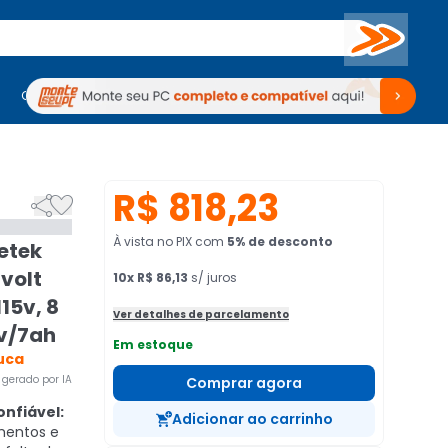
Buscar
PC Gamer
Computadores
Computadores
Periféricos
Periféricos
TV
Venda no KaBuM!
TV
Venda no KaBuM!
R$ 818,23


À vista no PIX
com
5
% de desconto
etek
ivolt
10
x
R$ 86,13
s/ juros
15v, 8
Ver detalhes de parcelamento
2v/7ah
Em estoque
uca
gerado por IA
Comprar agora
nfiável:
Adicionar ao carrinho
mentos e