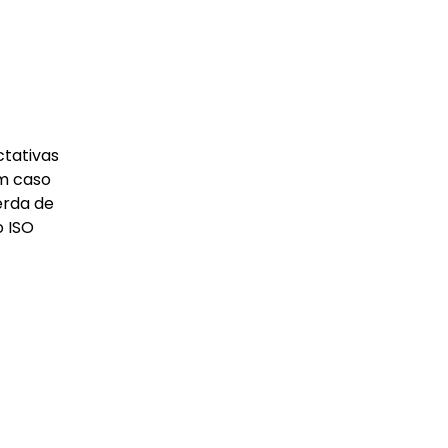
ctativas
em caso
erda de
o ISO