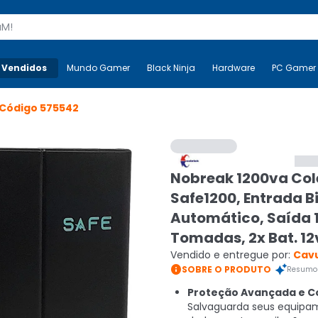
s
 Vendidos
Mais-v-
Mundo Gamer
Mundo Gamer
Black Ninja
Black Ninja
Hardware
Hardware
PC Gamer
Código
575542
Nobreak 1200va Col
Safe1200, Entrada B
Automático, Saída 1
Tomadas, 2x Bat. 1
Vendido e entregue por:
Cav

SOBRE O PRODUTO
Resumo 
Proteção Avançada e Co
Salvaguarda seus equipa