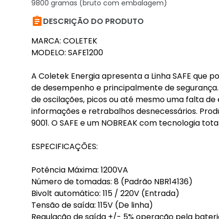
9800 gramas (bruto com embalagem)

DESCRIÇÃO DO PRODUTO
MARCA: COLETEK
MODELO: SAFE1200
A Coletek Energia apresenta a Linha SAFE que po
de desempenho e principalmente de segurança. 
de oscilações, picos ou até mesmo uma falta de
informações e retrabalhos desnecessários. Prod
9001. O SAFE e um NOBREAK com tecnologia tota
ESPECIFICAÇÕES:
Potência Máxima: 1200VA
Número de tomadas: 8 (Padrão NBR14136)
Bivolt automático: 115 / 220V (Entrada)
Tensão de saída: 115V (De linha)
Regulação de saída +/- 5% operação pela bateri