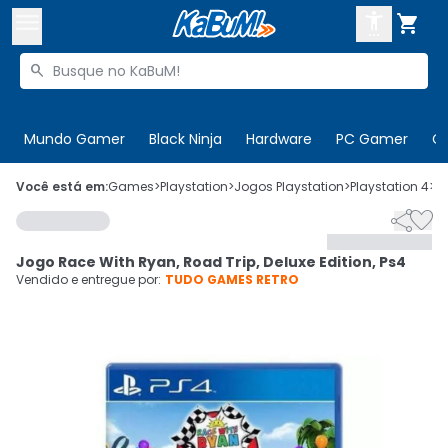



Buscar produtos


Enviar para:
Digite o CEP
Mundo Gamer
Black Ninja
Hardware
PC Gamer
C

Olá. Acesse sua conta
Você está em:
Games
>
Playstation
>
Jogos Playstation
>
Playstation 4
>
C


ENTRE

Departamentos
Jogo Race With Ryan, Road Trip, Deluxe Edition, Ps4
CADASTRE-SE
Cupons

Vendido e entregue por:
TUDO GAMES RETRO
Mais Vendidos

Ativar tradutor em libras
