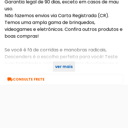
Garantia legal de 90 dias, exceto em casos de mau
uso.
Não fazemos envios via Carta Registrada (CR).
Temos uma ampla gama de brinquedos,
videogames e eletrônicos. Confira outros produtos e
boas compras!
Se você é fã de corridas e manobras radicais,
Descenders é a escolha perfeita para você! Teste
suas habilidades, enfrente terrenos desafiadores e
ver mais
explore os limites do freeride.

CONSULTE FRETE