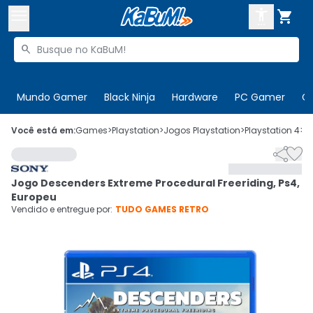



Buscar produtos


Enviar para:
Digite o CEP
Mundo Gamer
Black Ninja
Hardware
PC Gamer
C

Olá. Acesse sua conta
Você está em:
Games
>
Playstation
>
Jogos Playstation
>
Playstation 4
>
C


ENTRE

Departamentos
Jogo Descenders Extreme Procedural Freeriding, Ps4,
CADASTRE-SE
Cupons

Europeu
Vendido e entregue por:
TUDO GAMES RETRO
Mais Vendidos

Ativar tradutor em libras
