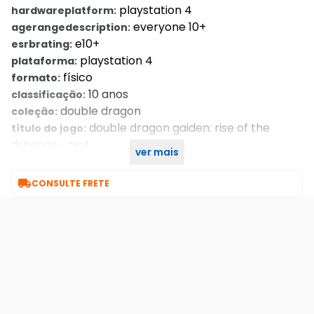
playstation 4
hardwareplatform:
everyone 10+
agerangedescription:
e10+
esrbrating:
playstation 4
plataforma:
físico
formato:
10 anos
classificação:
double dragon
coleção:
double dragon gaiden: rise of the
título do jogo:
dragons - ps4
ver mais
novo
condição do item:

CONSULTE FRETE