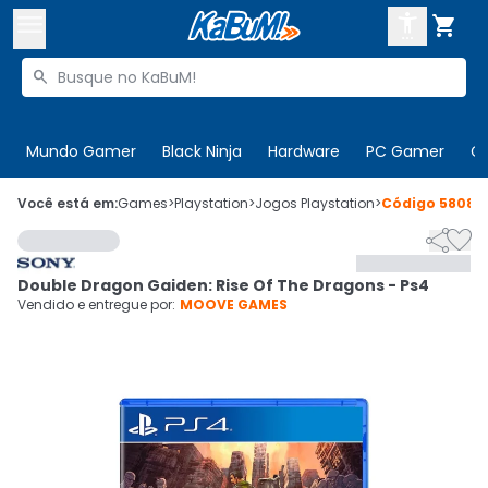



Buscar produtos


Enviar para:
Digite o CEP
Mundo Gamer
Black Ninja
Hardware
PC Gamer
C

Olá. Acesse sua conta
Você está em:
Games
>
Playstation
>
Jogos Playstation
>
Código
58088


ENTRE

Departamentos
Double Dragon Gaiden: Rise Of The Dragons - Ps4
CADASTRE-SE
Cupons

Vendido e entregue por:
MOOVE GAMES
Mais Vendidos

Ativar tradutor em libras
