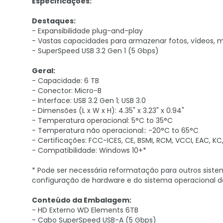
Especificações:
Destaques:
- Expansibilidade plug-and-play
- Vastas capacidades para armazenar fotos, vídeos,
- SuperSpeed USB 3.2 Gen 1 (5 Gbps)
Geral:
- Capacidade: 6 TB
- Conector: Micro-B
- Interface: USB 3.2 Gen 1; USB 3.0
- Dimensões (L x W x H): 4.35" x 3.23" x 0.94"
- Temperatura operacional: 5°C to 35°C
- Temperatura não operacional:: -20°C to 65°C
- Certificações: FCC-ICES, CE, BSMI, RCM, VCCI, EAC, K
- Compatibilidade: Windows 10+*
* Pode ser necessária reformatação para outros siste
configuração de hardware e do sistema operacional do
Conteúdo da Embalagem:
- HD Externo WD Elements 6TB
- Cabo SuperSpeed USB-A (5 Gbps)