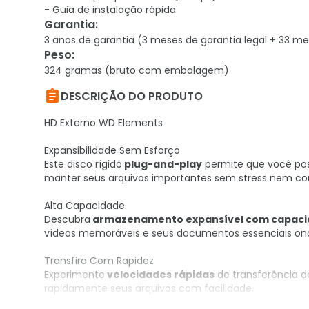
- Guia de instalação rápida
Garantia
:
3 anos de garantia (3 meses de garantia legal + 33 me
Peso
:
324 gramas (bruto com embalagem)

DESCRIÇÃO DO PRODUTO
HD Externo WD Elements
Expansibilidade Sem Esforço
Este disco rígido
plug-and-play
permite que você pos
manter seus arquivos importantes sem stress nem co
Alta Capacidade
Descubra
armazenamento expansível com capacid
vídeos memoráveis e seus documentos essenciais ond
Transfira Com Rapidez
Experimente
velocidades rápidas
de transferência 
rapidamente seus arquivos com facilidade.