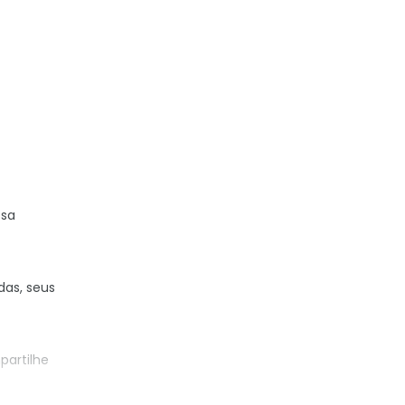
ssa
das, seus
partilhe