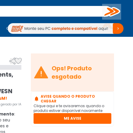
Buscar
PC Gamer
Computadores
Computadores
Periféricos
Periféricos
TV
Venda no KaBuM!
TV
Venda no KaBuM!



Ops! Produto
ents,
esgotado
WESN
AVISE QUANDO O PRODUTO
uM!

CHEGAR
gerado por IA
Clique aqui e te avisaremos quando o
produto estiver disponível novamente
amento
:
ME AVISE
o seu
les e
vos