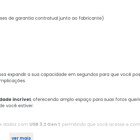
ses de garantia contratual junto ao fabricante)
sa expandir a sua capacidade em segundos para que você po
mplicações.
ade incrível
, oferecendo amplo espaço para suas fotos queri
e você estiver.
de dados com
USB 3.2 Gen 1
, permitindo que você acesse e com
ver mais