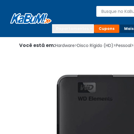
Enviar para:

Buscar produto
Digite o CEP

Departamentos
Cupons
Mais
Você está em:
Hardware
>
Disco Rígido (HD)
>
Pessoal
>