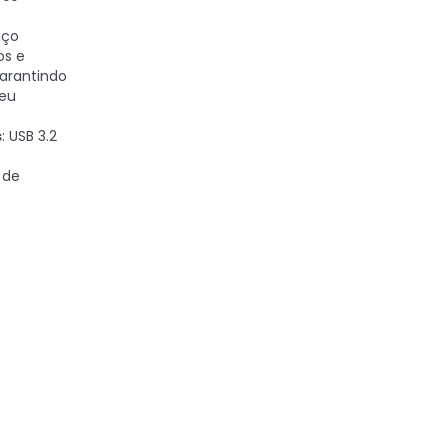
aço
os e
arantindo
seu
s
: USB 3.2
 de