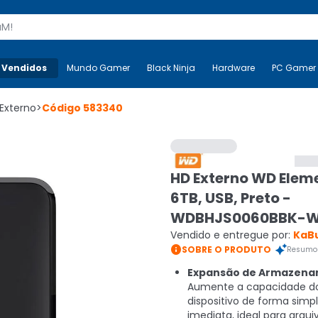
s
 Vendidos
Mais-v-
Mundo Gamer
Mundo Gamer
Black Ninja
Black Ninja
Hardware
Hardware
PC Gamer
Externo
>
Código
583340
HD Externo WD Elem
6TB, USB, Preto -
WDBHJS0060BBK-
Vendido e entregue por:
KaB

SOBRE O PRODUTO
Resumo 
Expansão de Armazen
Aumente a capacidade d
dispositivo de forma simp
imediata, ideal para arqui