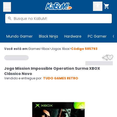



Buscar produtos


Enviar para:
Digite o CEP
Mundo Gamer
Black Ninja
Hardware
PC Gamer
C

Olá. Acesse sua conta
Você está em:
Games
>
Xbox
>
Jogos Xbox
>
Código
585793


ENTRE

Departamentos
Jogo Mission Impossible Operation Surma XBOX
CADASTRE-SE
Cupons

Clássico Novo
Vendido e entregue por:
TUDO GAMES RETRO
Mais Vendidos

Ativar tradutor em libras
