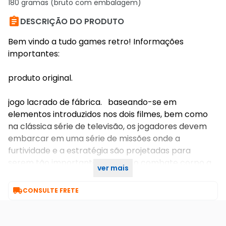
180 gramas (bruto com embalagem)

DESCRIÇÃO DO PRODUTO
Bem vindo a tudo games retro! Informações
importantes:
produto original.
jogo lacrado de fábrica. baseando-se em
elementos introduzidos nos dois filmes, bem como
na clássica série de televisão, os jogadores devem
embarcar em uma série de missões onde a
furtividade e a estratégia são projetadas para
serem tão importantes quanto o combate corpo a
ver mais
corpo.

CONSULTE FRETE