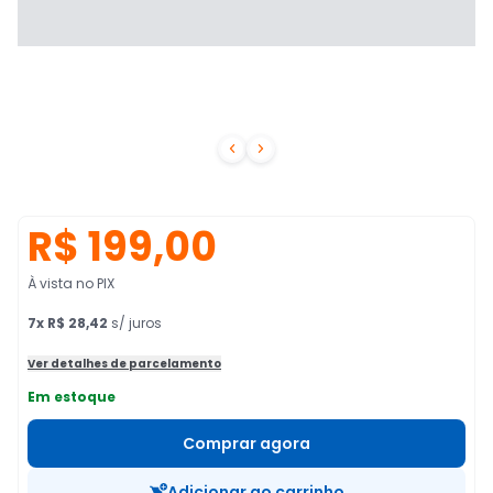


R$ 199,00
À vista no PIX
7
x
R$ 28,42
s/ juros
Ver detalhes de parcelamento
Em estoque
Comprar agora
Adicionar ao carrinho