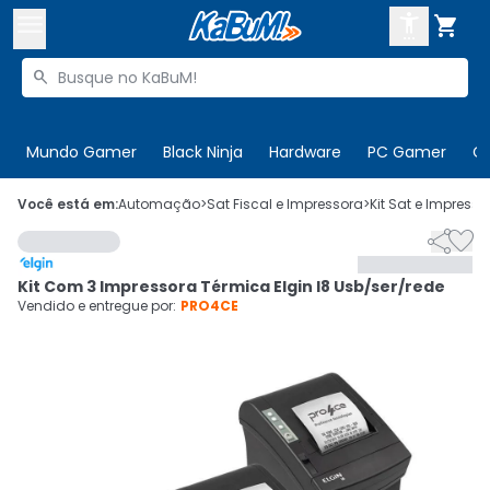



Buscar produtos


Enviar para:
Digite o CEP
Mundo Gamer
Black Ninja
Hardware
PC Gamer
C

Olá. Acesse sua conta
Você está em:
Automação
>
Sat Fiscal e Impressora
>
Kit Sat e Impresso


ENTRE

Departamentos
Kit Com 3 Impressora Térmica Elgin I8 Usb/ser/rede
CADASTRE-SE
Cupons

Vendido e entregue por:
PRO4CE
Mais Vendidos

Ativar tradutor em libras
