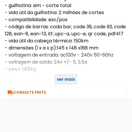
- guilhotina: sim - corte total
- vida útil da guilhotina: 2 milhões de cortes
- compatibilidade: esc/pos
- código de barras: coda bar, code 39, code 93, code
128, ean-8, ean-13, itf, upc-a, upc-e, qr code, pdf417
- vida útil da cabeça térmica: 150km
- dimensões (l x a x p):145 x 148 x188 mm
- voltagem de entrada: ac100v - 240v 50-60hz
- voltagem de saída: 24v +/- 5, 3,5a
- peso: 1,65kg
ver mais
- garantia: 36 meses

CONSULTE FRETE