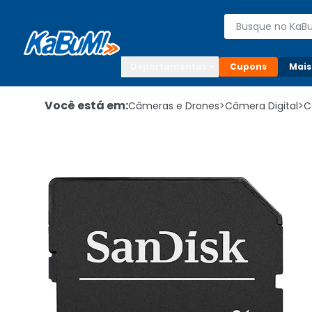
Enviar para:

Buscar produto
Digite o CEP

Departamentos
Cupons
Mais
Você está em:
Câmeras e Drones
>
Câmera Digital
>
C