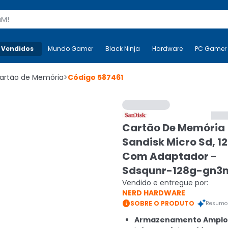
s
 Vendidos
Mais-v-
Mundo Gamer
Mundo Gamer
Black Ninja
Black Ninja
Hardware
Hardware
PC Gamer
artão de Memória
>
Código
587461
Cartão De Memória
Sandisk Micro Sd, 1
Com Adaptador -
Sdsqunr-128g-gn3
Vendido e entregue por:
NERD HARDWARE

SOBRE O PRODUTO
Resumo 
Armazenamento Amplo