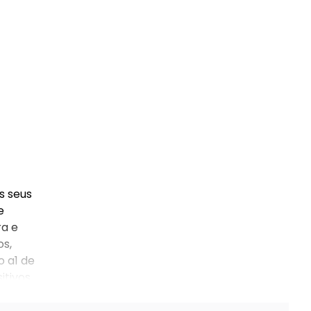
s seus
e
ra e
os,
o a1 de
itivos