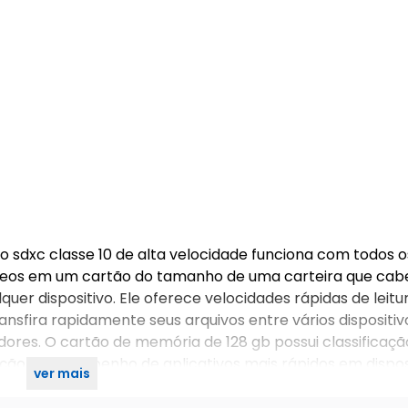
o sdxc classe 10 de alta velocidade funciona com todos o
 vídeos em um cartão do tamanho de uma carteira que cab
uer dispositivo. Ele oferece velocidades rápidas de leitu
nsfira rapidamente seus arquivos entre vários dispositiv
dores. O cartão de memória de 128 gb possui classificaçã
zação e desempenho de aplicativos mais rápidos em dispos
ver mais