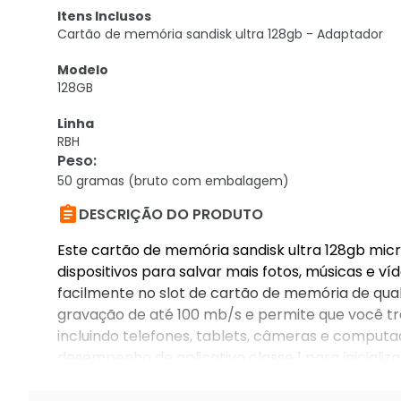
Itens Inclusos
Cartão de memória sandisk ultra 128gb - Adaptador
Modelo
128GB
Linha
RBH
Peso
:
50 gramas (bruto com embalagem)

DESCRIÇÃO DO PRODUTO
Este cartão de memória sandisk ultra 128gb micr
dispositivos para salvar mais fotos, músicas e
facilmente no slot de cartão de memória de qualq
gravação de até 100 mb/s e permite que você tra
incluindo telefones, tablets, câmeras e computa
desempenho de aplicativo classe 1 para iniciali
android compatíveis.