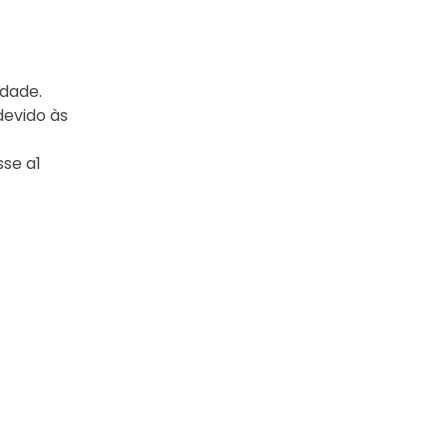
dade.
devido às
sse a1