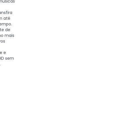
 músicas
nsfira
m até
tempo.
te de
ho mais
vos
e e
 HD sem
.