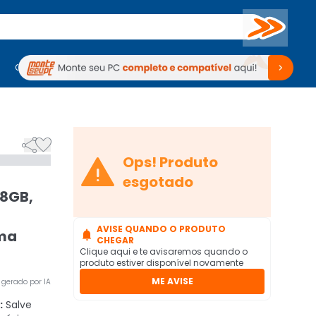
Buscar
PC Gamer
Computadores
Computadores
Periféricos
Periféricos
TV
Venda no KaBuM!
TV
Venda no KaBuM!



Ops! Produto
esgotado
28GB,
AVISE QUANDO O PRODUTO
ma

CHEGAR
Clique aqui e te avisaremos quando o
produto estiver disponível novamente
ME AVISE
gerado por IA
:
Salve