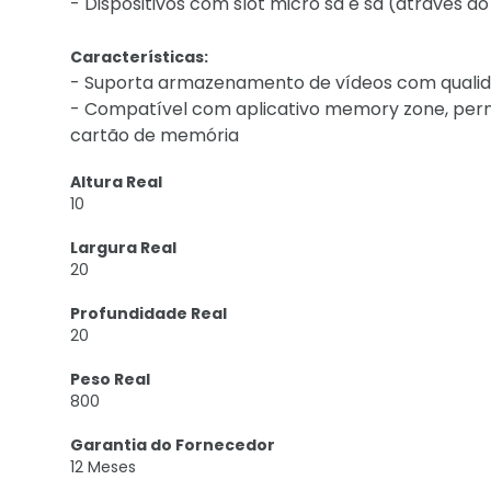
- Dispositivos com slot micro sd e sd (através d
Características:
- Suporta armazenamento de vídeos com qualida
- Compatível com aplicativo memory zone, permi
cartão de memória
Altura Real
10
Largura Real
20
Profundidade Real
20
Peso Real
800
Garantia do Fornecedor
12 Meses