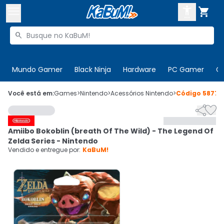



Buscar produtos


Enviar para:
Digite o CEP
Mundo Gamer
Black Ninja
Hardware
PC Gamer
C

Olá. Acesse sua conta
Você está em:
Games
>
Nintendo
>
Acessórios Nintendo
>
Código
58774


ENTRE

Departamentos
Amiibo Bokoblin (breath Of The Wild) - The Legend Of
CADASTRE-SE
Cupons

Zelda Series - Nintendo
Vendido e entregue por:
KaBuM!
Mais Vendidos

Ativar tradutor em libras
