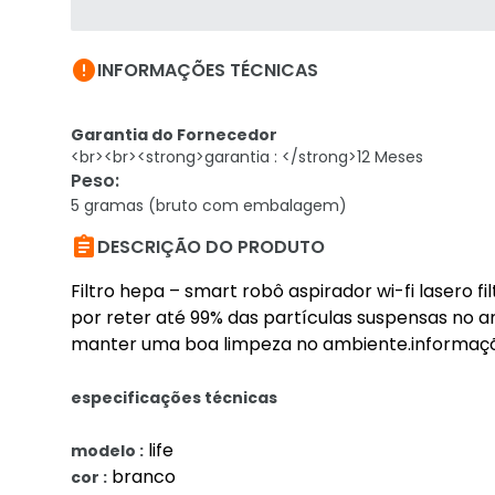

INFORMAÇÕES TÉCNICAS
Garantia do Fornecedor
<br><br><strong>garantia : </strong>12 Meses
Peso
:
5 gramas (bruto com embalagem)

DESCRIÇÃO DO PRODUTO
Filtro hepa – smart robô aspirador wi-fi lasero f
por reter até 99% das partículas suspensas no ar
manter uma boa limpeza no ambiente.informaçõe
especificações técnicas
life
modelo :
branco
cor :