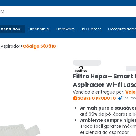
s
 Vendidos
Mais-v-
Black Ninja
Black Ninja
Hardware
Hardware
PC Gamer
PC Gamer
Computadore
Co
 Aspirador
>
Código
587910
Filtro Hepa – Smart
Aspirador Wi-fi Las
Vendido e entregue por:
Vaio

SOBRE O PRODUTO
Resumo 
Ar mais puro e saudável
até 99% de pó, ácaros e b
Ambiente sempre higie
Troca fácil garante máxi
eficiência do aspirador.