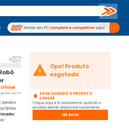
Buscar
s
mputadores
Periféricos
Periféricos
TV
Venda no KaBuM!
TV
Venda no KaBuM!



Ops! Produto
 Robô
esgotado
er
 Oficial
gerado por IA
AVISE QUANDO O PRODUTO

CHEGAR
:
Retém
Clique aqui e te avisaremos quando o
produto estiver disponível novamente
actérias.
nizado:
ME AVISE
ma