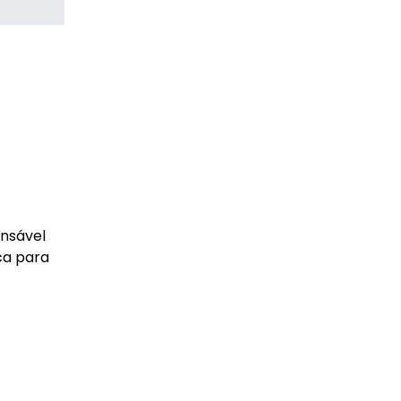
onsável
ca para