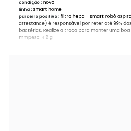
novo
condição :
smart home
linha :
filtro hepa – smart robô aspirad
parceiro positivo :
arrestance) é responsável por reter até 99% das
bactérias. Realize a troca para manter uma boa 
mmpeso: 4.8 g
12 meses
garantia :