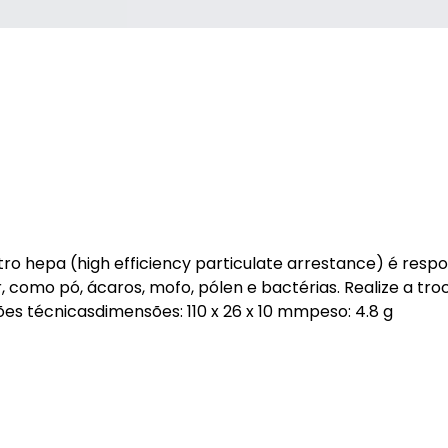
iltro hepa (high efficiency particulate arrestance) é resp
, como pó, ácaros, mofo, pólen e bactérias. Realize a tro
s técnicasdimensões: 110 x 26 x 10 mmpeso: 4.8 g