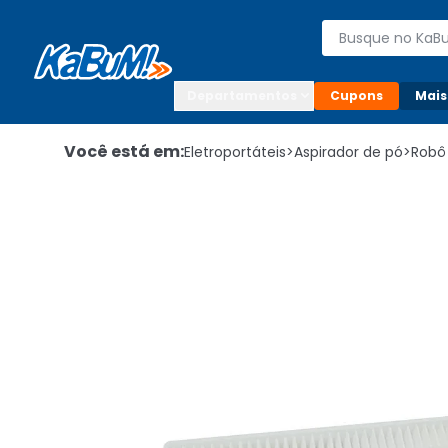
Enviar para:

Buscar produto
Digite o CEP

Departamentos
Cupons
Mais
Você está em:
Eletroportáteis
>
Aspirador de pó
>
Robô