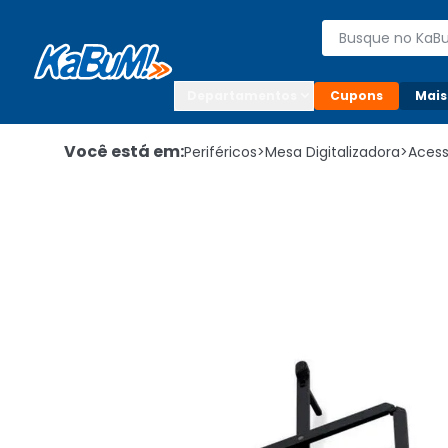
Enviar para:

Buscar produto
Digite o CEP

Departamentos
Cupons
Mais
Você está em:
Periféricos
>
Mesa Digitalizadora
>
Acess