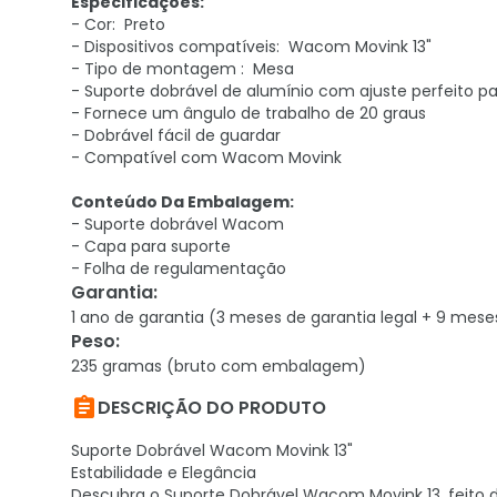
Especificações:
- Cor: Preto
- Dispositivos compatíveis: Wacom Movink 13"
- Tipo de montagem : Mesa
- Suporte dobrável de alumínio com ajuste perfeito 
- Fornece um ângulo de trabalho de 20 graus
- Dobrável fácil de guardar
- Compatível com Wacom Movink
Conteúdo Da Embalagem:
- Suporte dobrável Wacom
- Capa para suporte
- Folha de regulamentação
Garantia
:
1 ano de garantia (3 meses de garantia legal + 9 mese
Peso
:
235 gramas (bruto com embalagem)

DESCRIÇÃO DO PRODUTO
Suporte Dobrável Wacom Movink 13"
Estabilidade e Elegância
Descubra o Suporte Dobrável Wacom Movink 13, feito 