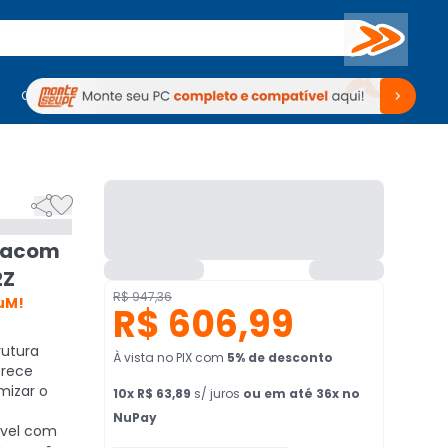
Buscar
PC Gamer
Computadores
Computadores
Periféricos
Periféricos
TV
Venda no KaBuM!
TV
Venda no KaBuM!


Wacom
2Z
R$ 947,36
uM!
R$ 606,99
trutura
À vista no PIX
com
5
% de desconto
erece
mizar o
10
x
R$ 63,89
s/ juros
ou em até 36x no
NuPay
ível com