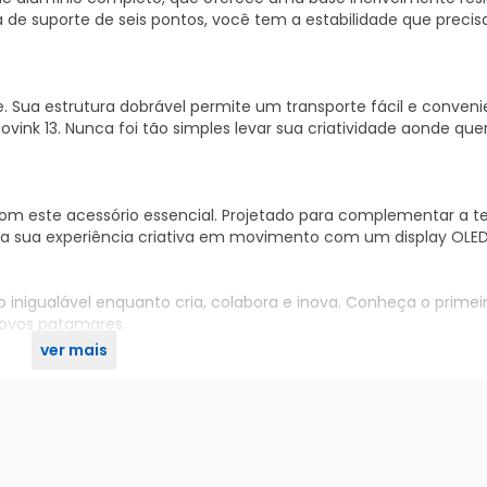
de suporte de seis pontos, você tem a estabilidade que precis
. Sua estrutura dobrável permite um transporte fácil e conveni
nk 13. Nunca foi tão simples levar sua criatividade aonde que
m este acessório essencial. Projetado para complementar a t
 sua experiência criativa em movimento com um display OLED
 inigualável enquanto cria, colabora e inova. Conheça o primeir
 novos patamares.
ver mais