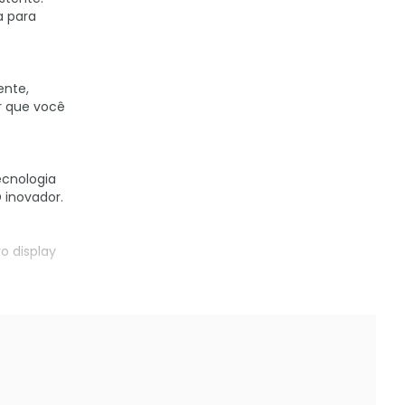
a para
ente,
r que você
ecnologia
 inovador.
o display