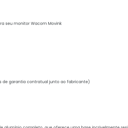
para seu monitor Wacom Movink
s de garantia contratual junto ao fabricante)
de alumínio completo, que oferece uma base incrivelmente resi