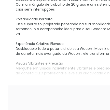
Com um ângulo de trabalho de 20 graus e um sistema 
criar sem interrupções.
Portabilidade Perfeita
Este suporte foi projetado pensando na sua mobilidade
tornando-o o companheiro ideal para o seu Wacom Movi
vá.
Experiência Criativa Elevada
Desbloqueie todo o potencial do seu Wacom Movink co
de caneta mais avançada da Wacom, ele transforma a
Visuais Vibrantes e Precisão
Mergulhe em visuais incrivelmente vibrantes e precisão
de caneta OLED profissional e leve sua criatividade a
Adquira o seu no KaBuM!