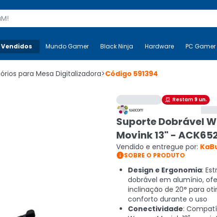
s
 Vendidos
Mais-v-
Mundo Gamer
Mundo Gamer
Black Ninja
Black Ninja
Hardware
Hardware
PC Gamer
órios para Mesa Digitalizadora
>
Código
591394
Restam
9
un.

Suporte Dobrável 
Movink 13" - ACK65
Vendido e entregue por:
KaB

SOBRE O PRODUTO
Design e Ergonomia
: Es
dobrável em alumínio, of
inclinação de 20° para oti
conforto durante o uso
Conectividade
: Compat