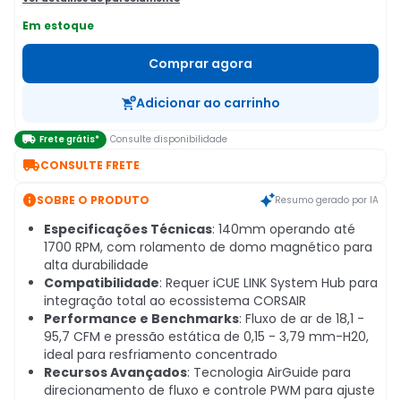
Em estoque
Comprar agora
Adicionar ao carrinho

Frete grátis*
Consulte disponibilidade

CONSULTE FRETE

SOBRE O PRODUTO
Resumo gerado por IA
Especificações Técnicas
: 140mm operando até
1700 RPM, com rolamento de domo magnético para
alta durabilidade
Compatibilidade
: Requer iCUE LINK System Hub para
integração total ao ecossistema CORSAIR
Performance e Benchmarks
: Fluxo de ar de 18,1 -
95,7 CFM e pressão estática de 0,15 - 3,79 mm-H20,
ideal para resfriamento concentrado
Recursos Avançados
: Tecnologia AirGuide para
direcionamento de fluxo e controle PWM para ajuste