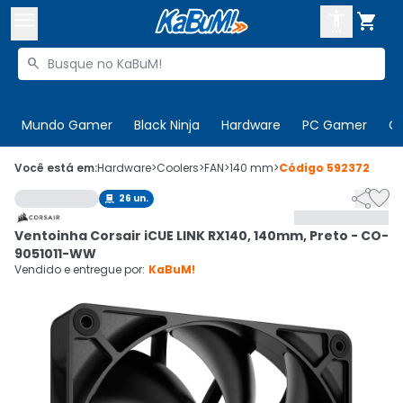



Buscar produtos


Enviar para:
Digite o CEP
Mundo Gamer
Black Ninja
Hardware
PC Gamer
C

Olá. Acesse sua conta
Você está em:
Hardware
>
Coolers
>
FAN
>
140 mm
>
Código
592372


26
un.

ENTRE

Departamentos
Ventoinha Corsair iCUE LINK RX140, 140mm, Preto - CO-
CADASTRE-SE
Cupons

9051011-WW
Vendido e entregue por:
KaBuM!
Mais Vendidos

Ativar tradutor em libras
