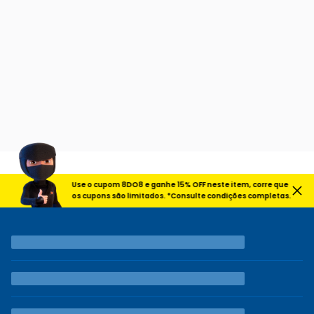
Use o cupom 8DO8 e ganhe 15% OFF neste item, corre que
os cupons são limitados. *Consulte condições completas.