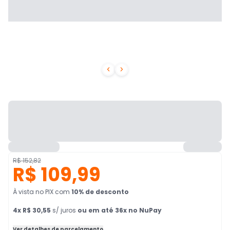


R$ 152,82
R$ 109,99
À vista no PIX
com
10
% de desconto
4
x
R$ 30,55
s/ juros
ou em até 36x no NuPay
Ver detalhes de parcelamento