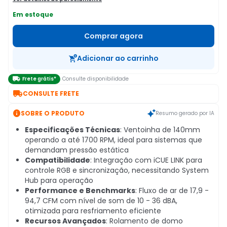
Em estoque
Comprar agora
Adicionar ao carrinho

Frete grátis*
Consulte disponibilidade

CONSULTE FRETE

SOBRE O PRODUTO
Resumo gerado por IA
Especificações Técnicas
: Ventoinha de 140mm
operando a até 1700 RPM, ideal para sistemas que
demandam pressão estática
Compatibilidade
: Integração com iCUE LINK para
controle RGB e sincronização, necessitando System
Hub para operação
Performance e Benchmarks
: Fluxo de ar de 17,9 -
94,7 CFM com nível de som de 10 - 36 dBA,
otimizada para resfriamento eficiente
Recursos Avançados
: Rolamento de domo