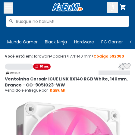



Buscar produtos


Enviar para:
Digite o CEP
Mundo Gamer
Black Ninja
Hardware
PC Gamer
C

Olá. Acesse sua conta
Você está em:
Hardware
>
Coolers
>
FAN
>
140 mm
>
Código
592380


10
un.

ENTRE

Departamentos
Ventoinha Corsair iCUE LINK RX140 RGB White, 140mm,
CADASTRE-SE
Cupons

Branco - CO-9051023-WW
Vendido e entregue por:
KaBuM!
Mais Vendidos

Ativar tradutor em libras
