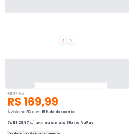


R$ 271,65
R$ 169,99
À vista no PIX
com
15
% de desconto
7
x
R$ 28,57
s/ juros
ou em até 36x no NuPay
Ver detalhes de parcelamento