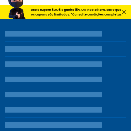
Use o cupom 8DO8 e ganhe 15% OFF neste item, corre que
os cupons são limitados. *Consulte condições completas.